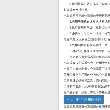
3.镜面擦拭可区分成校正玻璃片
影像观察擦拭结果。
电容式差压压液位送器的干磨擦部
1.先用干细棉布或擦拭纸擦拭磨
2.也可使用吹气壶，将灰尘吹
3.必要时，可再用干净细干棉布
电容式差压压液位送器的润滑部分
1.先用细棉布将灰尘擦拭干净
2.润滑部分再加入润滑机油、或
定期对压力变送器进行保养与维护
电容式液位变送器作为一种用于各
一般用在液体测量，介质温度不太
西安仪表制造厂家的作为核心电路
定的并且提供较灵活性，高功能性
工序非常复杂，从原材料到成品有1
生产品质的一致性，降低了静压误
亚太地区厂商阅读推荐
電容式差壓壓液位送器用於量測液體