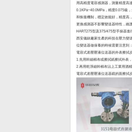
用高精度電容感測器，測量精度高達
0.1KPa~40.0MPa，精度0
和恢復機制，穩定效能好，精度高
更換感測器不影響變送器特性，維護
HART275型及375/475型手
西安儀錶廠家生產的科技在壓力變
位變送器做保養的時候需要注意到
電容式差壓壓液位送器的外表擦拭
1.先用幹細棉布或擦拭紙擦拭外表
2.再用乾淨細幹棉布沾上工業用酒
電容式差壓壓液位送器鏡的面擦拭