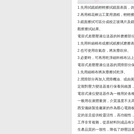
1.先用拭鏡紙輕輕擦拭鏡面表面，
2.再用棉花棒沾工業用酒精，輕輕
3.鏡面擦拭可區分成校正玻璃片及
觀察擦拭結果。
電容式差壓壓液位送器的幹磨擦部
1.先用幹細棉布或擦拭紙擦拭磨擦
2.也可使用吹氣壺，將灰塵吹掉。
3.必要時，可再用乾淨細幹棉布沾
電容式差壓壓液位送器的潤滑部分
1.先用細棉布將灰塵擦拭乾淨。
2.潤滑部分再加入潤滑機油、或由
定期對壓力變送器進行保養與維護
電容式液位變送器作為一種用於各
一般用在液體量測，介質溫度不太
西安儀錶製造廠家的作為覈心電路
定的並且提供較靈活性，高功能性
工序非常複雜，從原材料到成品有1
生產品質的一致性，降低了靜壓誤