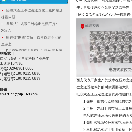
护和恢复机制 ，稳定性能好，精度
件，更换传感器不影响变送器特性，
隔膜式差压液位变送器化工密闭罐迁
HART275型及375/475型手
移量问题...
差压法兰式液位计输出电流不是4-
20mA...
微信被“围剿”背后：仪器仪表企业的
生存之...
F1199W隔膜式单平法兰远传压力变
联系我们
送器...
西安市高新区草堂科技产业基地
加速器10号3C
智能液位变送器应用_垃圾热电供应坎
热线:
029-8901 6663
坷，引...
行销中心:
180 9235 6836
厂家技术:
180 9235 6839
西安仪表厂家生产的技术在压力变
位变送器做保养的时候需要注意到
邮箱
smart_cn@vip.163.com
电容式差压压液位送器的外表擦拭
1.先用干细棉布或擦拭纸擦拭外
2.再用干净细干棉布沾上工业用
电容式差压压液位送器镜的面擦
1.先用拭镜纸轻轻擦拭镜面表面
2.再用棉花棒沾工业用酒精，轻