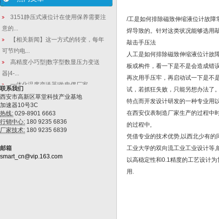
3151静压式液位计在使用保养需要注
/工是如何排除磁致伸缩液位计故
意的...
焊导致的。针对这类状况能够选用
【相关新闻】这一方式的转变，每年
敲击手压法
可节约电...
人工是如何排除磁致伸缩液位计故障
高精度小巧型|数字型数显压力变送
板或构件，看一下是不是会造成错误
器|4-...
再次用手压牢，再启动试一下是不
一体化温度变送器|热电偶厂家
联系我们
试，若抓狂失败，只能另想办法了。
西安市高新区草堂科技产业基地
差压变送器校准时需要意哪些事项
特点而开发设计研发的一种专业用
加速器10号3C
在西安仪表制造厂家生产的过程中时
热线:
029-8901 6663
行销中心:
180 9235 6836
的过程中,
厂家技术:
180 9235 6839
凭借专业的技术优势,以西北少有的
邮箱
工业大学的双向流工业工业设计等,能
smart_cn@vip.163.com
以高稳定性和0.1精度的工艺设计为
用.