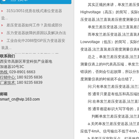
其实正规的来讲，单发兰差压变送
3151/3051优质在线式液位变送器
Highvoltage（高压）的简
盐...
压变送器,法兰直装差压密度测量仪
差压变送器如何工作？及组成部分
单发兰差压变送器,法兰直装差压
压力变送器故障的原因以及解决办法
而单发兰差压变送器,法兰直装差压
工业自化中2088型GP压力变送器安
Lowvoltage（低压）的简写
装及...
变送器,法兰直装差压密度测量仪表
压力变送器安装要求及正确使用
联系我们
总之，单发兰差压变送器,法兰直
西安市高新区草堂科技产业基地
测量仪表上的H代表高压端，单发兰
加速器10号3C
错误的，否则会引起故障，所以分别
热线:
029-8901 6663
行销中心:
180 9235 6836
度测量仪表的时候就不会出错了。
厂家技术:
180 9235 6839
问:只有单发兰差压变送器,法兰直
邮箱
答:通常只要是有低压和高压端接
smart_cn@vip.163.com
问:在单发兰差压变送器,法兰直
答:通常都是标识大写字母的，因
判断单发兰差压变送器,法兰直
a.关闭单发兰差压变送器,法兰
应低于4mA。信号输出不低于4m
b.关闭正压室取压点，打开放空开