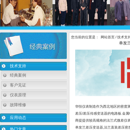
您当前的位置是：
网站首页
/
技术支
单发
技术支持
经典案例
客户见证
仪表原理
故障维修
华恒仪表制造作为西北地区的密度测
差压/差压传感变送器的电路板.金
应用动态
商提提供较高规格的法兰式微差仪表
单发兰差压变送器,法兰直装差压密
热门文章