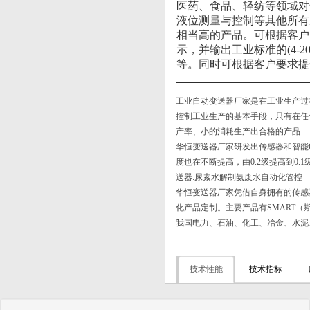
医药、食品、轻纺等领域对
1199EFW型插入筒式远传装置|远传
液位测量与控制等其他所有
式...
相当高的产品。可根据客户
HH智能数显差压浓度计_防腐型反应
示，并输出工业标准的(4-20
釜减少...
等。同时可根据客户要求提
压力变送器在生产中保障着人身安全
HH差压式密度计显示为0原因的五种
工业自动变送器厂家是在工业生产过
原因
控制工业生产的基本手段，只有在任
国产压力变送器推动市政管道井排水
产率、小的消耗生产出合格的产品
自动化使...
华恒变送器厂家研发出传感器和智能
远传式法兰液位变送器毛细管怎样选?
度也在不断提高，由0.2级提高到0
【行业相关】“侬是啥垃圾？”仪器仪
送器:尿素水解制氨废水自动化管控
表也在...
华恒变送器厂家凭借自身拥有的传感
化产品定制。主要产品有SMART
我国电力、石油、化工、冶金、水泥
技术性能
技术指标