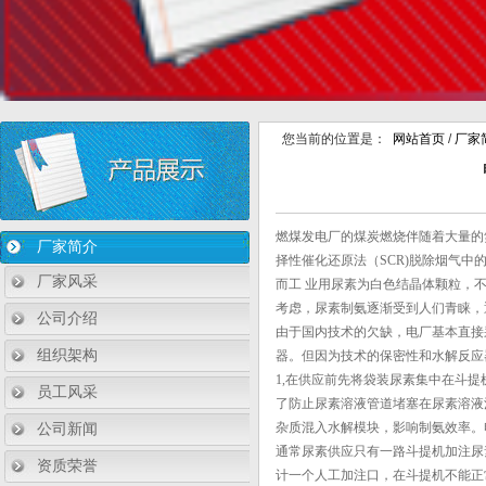
您当前的位置是：
网站首页
/
厂家
燃煤发电厂的煤炭燃烧伴随着大量的
厂家简介
择性催化还原法（SCR)脱除烟气中的N
厂家风采
而工 业用尿素为白色结晶体颗粒，
考虑，尿素制氨逐渐受到人们青睐，
公司介绍
由于国内技术的欠缺，电厂基本直接
组织架构
器。但因为技术的保密性和水解反应
1,在供应前先将袋装尿素集中在斗
员工风采
了防止尿素溶液管道堵塞在尿素溶液
公司新闻
杂质混入水解模块，影响制氨效率。
通常尿素供应只有一路斗提机加注尿
资质荣誉
计一个人工加注口，在斗提机不能正