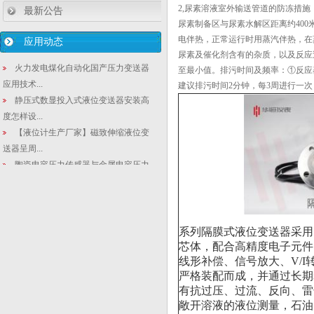
2,尿素溶液室外输送管道的防冻措施
最新公告
尿素制备区与尿素水解区距离约400
电伴热，正常运行时用蒸汽伴热，在
应用动态
尿素及催化剂含有的杂质，以及反应
火力发电煤化自动化国产压力变送器
至最小值。排污时间及频率：①反应
应用技术...
建议排污时间2分钟，每3周进行一
静压式数显投入式液位变送器安装高
度怎样设...
【液位计生产厂家】磁致伸缩液位变
送器呈周...
陶瓷电容压力传感器与金属电容压力
传感器
2088差压液位计温度测量|铠装热电偶
安...
西安仪表厂:船舶类污水液位变送器应
系列隔膜式液位变送器采用
用与设...
芯体，配合高精度电子元件
线形补偿、信号放大、V/
如何延长压力变送器的使用寿命及提
严格装配而成，并通过长期
高其测量...
有抗过压、过流、反向、雷
石油开采工业地双法兰式液位变送器
敞开溶液的液位测量，石油
下隧道偏...