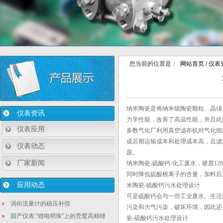
您当前的位置是：
网站首页
/
仪表
纳米陶瓷是将纳米级陶瓷颗粒、晶须
仪表资讯
力学性能，改善了高温性能，并且此
仪表应用
多数气化厂利用真空滤布机对气化细
成后期运输成本和处理成本高，且滤
仪表动态
题。
厂家新闻
纳米陶瓷-硫酸钙-化工废水，硬度1200m
同时降低硫酸根离子的含量，加料后加
应用动态
米陶瓷-硫酸钙污水处理设计
可是硫酸钙会与一些工业废水、生活
涡街流量计的稳压补偿
污染和大气污染，破坏环境，因此还
国产仪表:“锂电明珠”上的秃鹫高精锂
瓷-硫酸钙污水处理设计