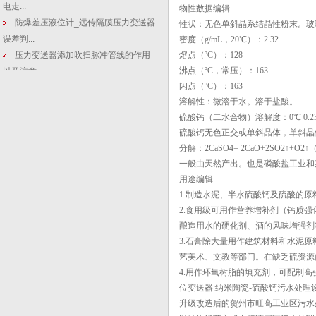
电走...
物性数据编辑
防爆差压液位计_远传隔膜压力变送器
性状：无色单斜晶系结晶性粉末。玻
误差判...
密度（g/mL，20℃）：2.32
压力变送器添加吹扫脉冲管线的作用
熔点（ºC）：128
沸点（ºC，常压）：163
以及注意...
闪点（ºC）：163
【液位变送器生产】显影液工况废水
溶解性：微溶于水。溶于盐酸。
自动化处...
硫酸钙（二水合物）溶解度：0℃ 0.233；10℃ 
液位变送器百科：化工领域数字压力
硫酸钙无色正交或单斜晶体，单斜晶体熔
表的规格...
分解：2CaSO4= 2CaO+2SO2↑+O2↑
微差压变送器测密度|在线式差压密度
一般由天然产出。也是磷酸盐工业和
变送器...
用途编辑
扩散硅压力传感器的不锈钢隔离膜片
1.制造水泥、半水硫酸钙及硫酸的
充油封装...
2.食用级可用作营养增补剂（钙质
【数显投入式液位计】烧纸生产废水
酿造用水的硬化剂、酒的风味增强剂
自动化设...
3.石膏除大量用作建筑材料和水泥
差压变送器运行中常见故障剖析和解
艺美术、文教等部门。在缺乏硫资源
决方法
4.用作环氧树脂的填充剂，可配制
智能差压变送器注意的一些问题
位变送器:纳米陶瓷-硫酸钙污水处理
分析探讨差压变送器在液位测量中的
升级改造后的贺州市旺高工业区污水