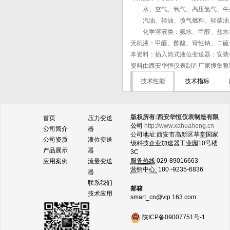
水、空气、氧气、高压氢气、牛奶
汽油、轻油、喷气燃料、轻柴油、
化学溶液类：氨水、甲醇、盐水等
无机液：甲醛、酢酸、苛性钠、二硫
本资料：插入筒式液位变送器：安装
资料由西安华恒仪表制造厂家搜集整
技术性能
技术指标
版权所有:西安华恒仪表制造有限
首页
压力变送
公司
http://www.xahuaheng.cn
公司简介
器
公司地址:西安市高新区草堂国家
公司资质
液位变送
级科技企业加速器工业园10号楼
产品展示
器
3C
服务热线
029-89016663
应用案例
流量变送
营销中心:
180 -9235-6836
器
联系我们
邮箱
技术应用
smart_cn@vip.163.com
陕ICP备09007751号-1