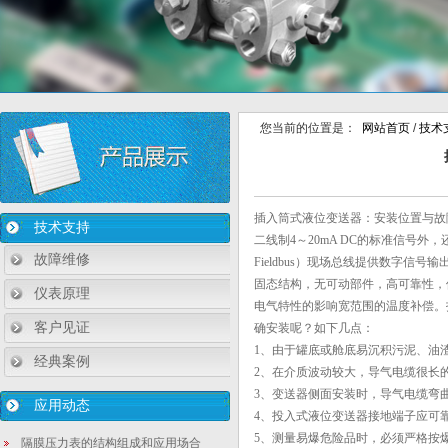
您当前的位置是：
网站首页
/
技术
插入筒式液位变送器：安装位置与故
技术支持
二线制4～20mA DC的标准信号外，还可通过HA
故障维修
Fieldbus）现场总线提供数字信
固态结构，无可动部件，高可靠性，
仪表原理
电气特性的影响宽范围的温度补偿。
客户见证
确安装呢？如下几点：
1、由于罐底或舱底易沉积污泥、油
经典案例
2、在介质波动较大，导气电缆很长
3、变送器侧面安装时，导气电缆弯
应用动态
4、投入式液位变送器接地端子应可
5、测量易爆危险品时，必须严格按
隔膜压力表的结构组成和应用场合