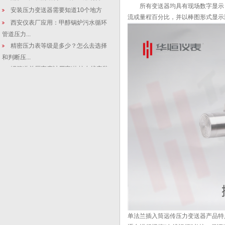
所有变送器均具有现场数字显示，
安装压力变送器需要知道10个地方
流或量程百分比，并以棒图形式显示
西安仪表厂应用：甲醇锅炉污水循环
管道压力...
精密压力表等级是多少？怎么去选择
和判断压...
罐管道差压密度计厂家|热控在线安装
压力变...
热电阻温度变化和电阻值之间的对应
关系
液位计百科：数字压力表的实验运用
和工业运...
工程机械压力变送器阀芯孔精密加工
探索研究
【法兰式液位变送器测两种液体】炼
油废水处...
热电偶与热电阻的安装要求
3151数显式法兰液位变送器怎样设计
高度...
单法兰插入筒远传压力变送器产品特
压力变送器的优点