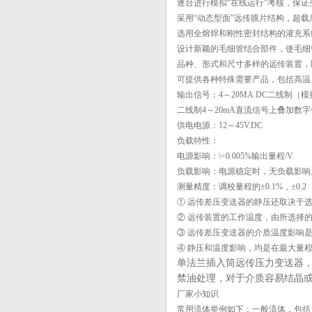
逐台进行模拟“在线运行”考核，保
府谷黄河焦化厂-西安仪表制造厂家承
采用“动态型面”远传膜片结构，超
接项目
选用全熔焊和刚性密封结构的灌充系
【差压压力变送器】传感器仪表的接
设计新颖的毛细管结合部件，使毛细
线还不会...
品种、形式和尺寸多样的远传装置，
电容式差压变送器|陶瓷金属电容式差
可提供各种特殊需要产品，包括高温
压变送...
输出信号：4～20MA.DC二线制（模
二线制4～20mA直流信号上叠加数
供电电源：12～45V.DC
负载特性：
电源影响：\<0.005%输出量程/V
负载影响：电源稳定时，无负载影响
测量精度：调校量程的±0.1%，±0.2
① 远传差压变送器的静压还取决于
② 远传装置的工作温度，由所选择
③ 远传差压变送器的介质温度影响
④ 静压和温度影响，均是在最大量
单法兰插入筒远传压力变送器
禁油处理，对于介质容易结晶
厂家小知识
常用流体举例如下：一般流体，包括