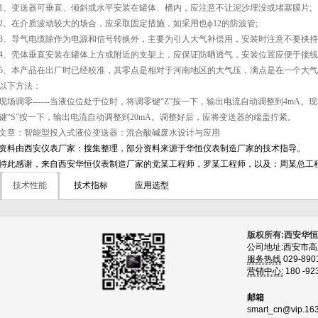
1、变送器可垂直、倾斜或水平安装在罐体、槽内，应注意不让泥沙埋没或堵塞膜片;
2、在介质波动较大的场合，应采取固定措施，如采用也ф12的防波管;
3、导气电缆除作为电源和信号转换外，主要为引人大气补偿用，安装时注意不要挟持
4、壳体垂直安装在罐体上方或附近的支架上，应保证防晒透气，安装位置应便于接
5、本产品在出厂时已经校准，其零点是相对于河南地区的大气压，满点是在一个大
以下方法：
现场调零------当液位位处于位时，将调零键“Z”按一下，输出电流自动调整到4mA。现
键“S”按一下，输出电流自动调整到20mA。调整好后，应将变送器的端盖拧紧。
文章：智能型投入式液位变送器：混合酸碱废水设计与应用
资料由西安仪表厂家：搜集整理，部分资料来源于华恒仪表制造厂家的技术指导。
特此感谢，来自西安华恒仪表制造厂家的党某工程师，罗某工程师，以及：周某总工
技术性能
技术指标
应用选型
版权所有:西安华
公司地址:西安市
服务热线
029-890
营销中心:
180 -92
邮箱
smart_cn@vip.16