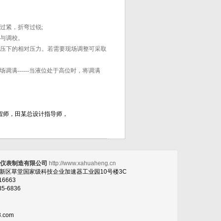
过紧，折弯过锐;
线与调校。
气压下的相对压力。若需要现场调整可采取
场调满------当液位处于高位时，将调满
程师，田某总设计指导师，
恒仪表制造有限公司
http://www.xahuaheng.cn
高新区草堂国家级科技企业加速器工业园10号楼3C
16663
35-6836
3.com