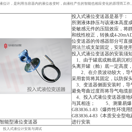
液位计，是利用当容器内的液位改变时，由液柱产生的智能也相应变化的原理而工作
投入式液位变送器是基于：
所测液体静压与该液体高度
瓷敏感元件的压阻效应，将
和线性校正，转换成4-20m
位变送器的传感器部分可直
用法兰或支架固定，安装使
投入式液位变送器的安装
1、由于罐底或舱底易沉积
头离开罐（舱）底一定高度
2、在介质波动较大，导气
采用套筒将其固定，以防探
3、变送器侧面安装时，导气
避免弯曲过度而将导气电
4、投入式液位变送器接地
与其相连； 5、测量易爆
GB3836.1-83《爆炸性
GB3836.4-83《本质安全
智能型液位变送器
进行安装
投入式液位计安装与调试