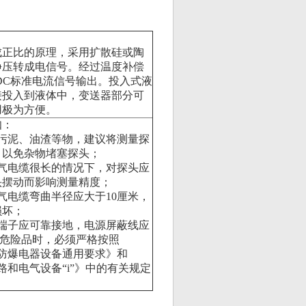
。
成正比的原理，采用扩散硅或陶
静压转成电信号。经过温度补偿
ADC标准电流信号输出。投入式液
接投入到液体中，变送器部分可
用极为方便。
须知：
污泥、油渣等物，建议将测量探
，以免杂物堵塞探头；
电缆很长的情况下，对探头应
头摆动而影响测量精度；
电缆弯曲半径应大于10厘米，
缆损坏；
端子应可靠接地，电源屏蔽线应
危险品时，必须严格按照
环境用防爆电器设备通用要求》和
型电路和电气设备“i”》中的有关规定