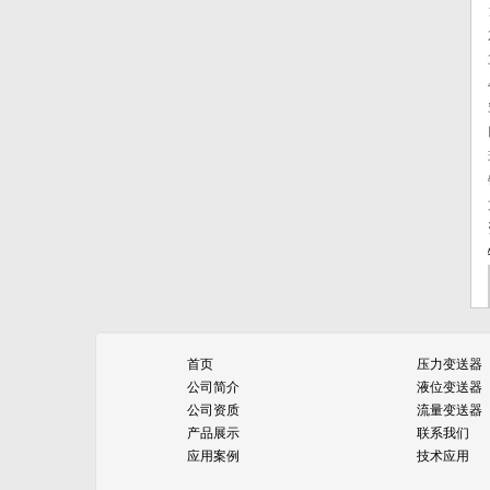
【优质液位变送器生产】集中供热热
力管道工...
【数显精密磁致伸缩液位计】硫封罐
体精密工...
侧装式法兰密度计热电发展空气压缩
机高稳定...
压力变送器正确调校方法
侧装顶装式密度计价格怎么选？
投入式液位计故障判断,投入式液位计
故障检...
首页
压力变送器
公司简介
液位变送器
公司资质
流量变送器
产品展示
联系我们
应用案例
技术应用