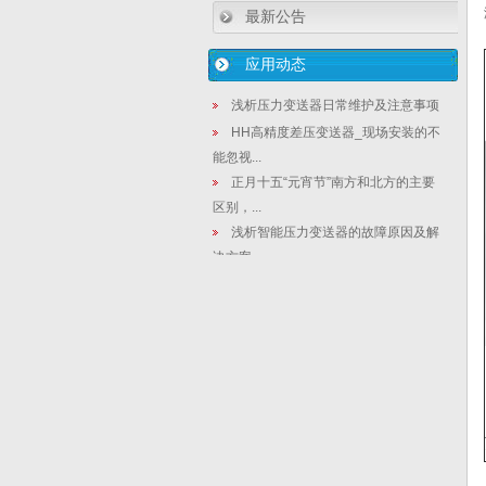
最新公告
应用动态
浅析压力变送器日常维护及注意事项
HH高精度差压变送器_现场安装的不
能忽视...
正月十五“元宵节”南方和北方的主要
区别，...
浅析智能压力变送器的故障原因及解
决方案
数显差压变送器厂家|法兰式变送强腐
蚀性液...
压力/差压变送器在研究堆应用中应考
虑的因...
防爆型磁翻板液位计工作原理及使用
特点
在线密度计应用选煤厂安装方式
1199SCW型三夹钳式远传装置|远传
式...