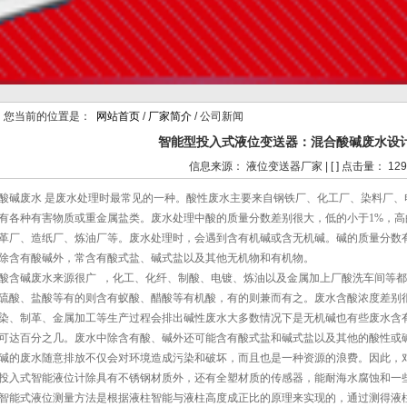
您当前的位置是：
网站首页
/
厂家简介
/ 公司新闻
智能型投入式液位变送器：混合酸碱废水设
信息来源： 液位变送器厂家 | [ ] 点击量： 129
酸碱废水 是废水处理时最常见的一种。酸性废水主要来自钢铁厂、化工厂、染料厂、
有各种有害物质或重金属盐类。废水处理中酸的质量分数差别很大，低的小于1%，高
革厂、造纸厂、炼油厂等。废水处理时，会遇到含有机碱或含无机碱。碱的质量分数有
除含有酸碱外，常含有酸式盐、碱式盐以及其他无机物和有机物。
酸含碱废水来源很广 ，化工、化纤、制酸、电镀、炼油以及金属加上厂酸洗车间等
硫酸、盐酸等有的则含有蚁酸、醋酸等有机酸，有的则兼而有之。废水含酸浓度差别很
染、制革、金属加工等生产过程会排出碱性废水大多数情况下是无机碱也有些废水含
可达百分之几。废水中除含有酸、碱外还可能含有酸式盐和碱式盐以及其他的酸性或碱
碱的废水随意排放不仅会对环境造成污染和破坏，而且也是一种资源的浪费。因此，
投入式智能液位计除具有不锈钢材质外，还有全塑材质的传感器，能耐海水腐蚀和一
智能式液位测量方法是根据液柱智能与液柱高度成正比的原理来实现的，通过测得液