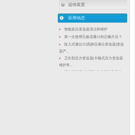
远传装置
应用动态
智能差压变送器清洁和维护
第一次使用孔板流量计的正确方法？
投入式液位计|高静压液位变送器|变送
器产...
卫生型压力变送器|卡箍式压力变送器
维护常...
喷水织造废水处理自动化设计常见的
单法兰液...
【液位变送器厂家】铸就工匠精神-华
恒仪表...
温度变送器与温度测量仪表的价格性
能区别
图解差压式孔板流量计怎样做到最佳
安装位置
电容式差压液位变送器在日常保养中
常规步骤...