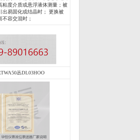
高粘度介质或悬浮液体测量；被
引出易固化或结晶时； 更换被
而不容交混时；
TWA50丛DL03HOO