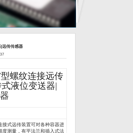
器|远传传感器
37
TW型螺纹连接远传
传式液位变送器|
器
连接式远传装置可对各种容器进
精度测量，有平法兰和插入式法