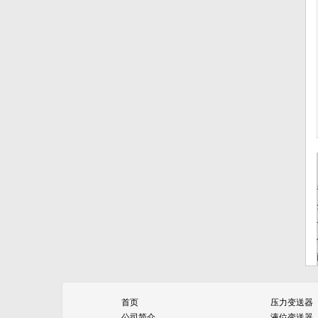
差压变送器不同介质差压事项
法兰式插入筒液位变送器_插入筒液位
变送器...
HH直管段式在线密度计_抗干扰五大
因素
大国匠芯：市政管道排污特征与自动
化控制|...
3151优质法兰液位变送器_化工环保
水中...
压力变送器 专业生产压力变送器 可定
制
首页
压力变送器
公司简介
液位变送器