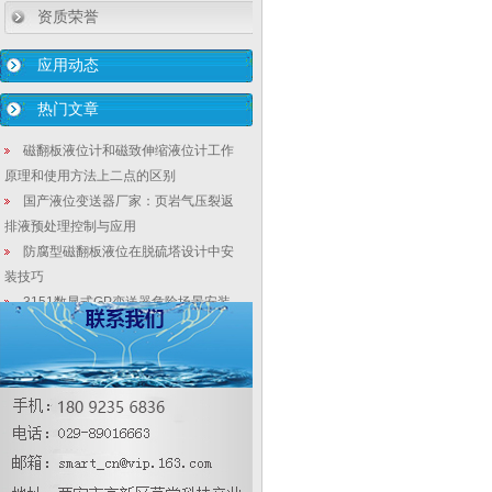
资质荣誉
应用动态
热门文章
磁翻板液位计和磁致伸缩液位计工作
原理和使用方法上二点的区别
国产液位变送器厂家：页岩气压裂返
排液预处理控制与应用
防腐型磁翻板液位在脱硫塔设计中安
装技巧
3151数显式GP变送器危险场景安装
示示意图
BP200AP绝压变送器_BP200设备级
绝压变送器_嵌入式绝压变送器
差压密度计的安装使用注意事项
管道密度计的安装注意事项
电磁流量计厂家