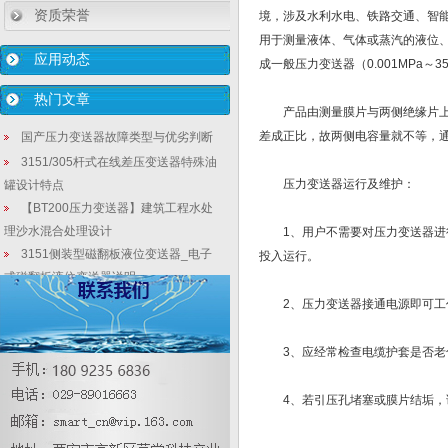
资质荣誉
境，涉及水利水电、铁路交通、智
用于测量液体、气体或蒸汽的液位、
应用动态
成一般压力变送器（0.001MPa～
热门文章
产品由测量膜片与两侧绝缘片上的
差成正比，故两侧电容量就不等，
国产压力变送器故障类型与优劣判断
3151/305杆式在线差压变送器特殊油
压力变送器运行及维护：
罐设计特点
【BT200压力变送器】建筑工程水处
理沙水混合处理设计
1、用户不需要对压力变送器进行
3151侧装型磁翻板液位变送器_电子
投入运行。
式磁翻板液位变送器说明
3151/3051在线式液位计实用的数字
2、压力变送器接通电源即可工作
显示抗干扰分析（2）
工芯匠技：废水处理厂国产压力变送
3、应经常检查电缆护套是否老
器应用运行管理应用（02）
西安仪表厂：抗生素污染医疗废水排
4、若引压孔堵塞或膜片结垢，请
放危机？全球人类潘多拉魔盒!
数字压力表的常见故障是如何排除