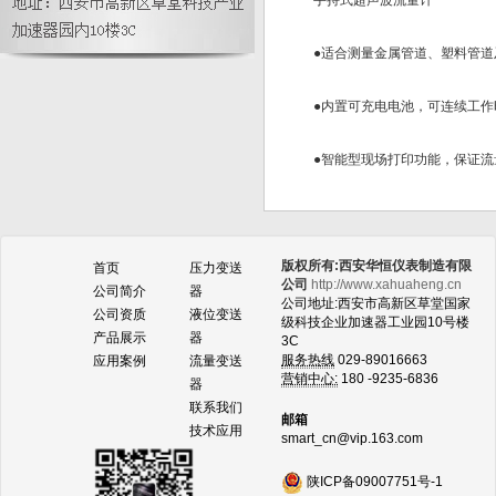
手持式超声波流量计
压输出型有哪些优劣比较?
●适合测量金属管道、塑料管道
●内置可充电电池，可连续工作时
●智能型现场打印功能，保证流
版权所有:西安华恒仪表制造有限
首页
压力变送
公司
http://www.xahuaheng.cn
公司简介
器
公司地址:西安市高新区草堂国家
公司资质
液位变送
级科技企业加速器工业园10号楼
产品展示
器
3C
服务热线
029-89016663
应用案例
流量变送
营销中心:
180 -9235-6836
器
联系我们
邮箱
技术应用
smart_cn@vip.163.com
陕ICP备09007751号-1