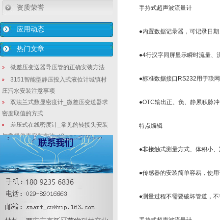
资质荣誉
手持式超声波流量计
应用动态
●内置数据记录器，可记录日期、
热门文章
●4行汉字同屏显示瞬时流量、流
微差压变送器导压管的正确安装方法
●标准数据接口RS232用于联
3151智能型静压投入式液位计城镇村
庄污水安装注意事项
双法兰式数显密度计_微差压变送器求
●OTC输出正、负、静累积脉冲信号
密度取值的方式
差压式在线密度计_常见的转接头安装
特点编辑
与常规仪表安装方法（3
为确保热电阻测温的精度与稳定应该
●非接触式测量方式、体积小、
注意哪些使用问题
【数显液位变送器】长江汛期—石化
●传感器的安装简单容易，使用
工程液位测量稳定性需求增强
投入式液位变送器在工业废水的排放
●测量过程不需要破坏管道，不需
取压位置都需要注意哪些问题
法兰式液位变送器中_电流输出型与电