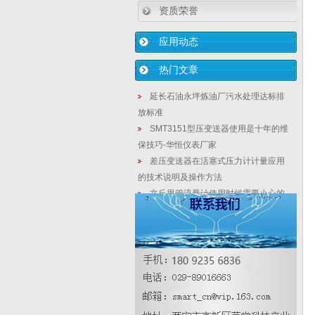
资质荣誉
应用动态
热门文章
延长石油永坪炼油厂污水处理达标排
放标准
SMT3151型压变送器使用是十年的维
保技巧-华恒仪表厂家
差压变送器在活塞式压力计计量应用
的技术说明及操作方法
文丘里管流量计使用时候需要小心的
地方
【精密数显式磁翻板液位计】封闭式
污水混合自动化工控设计简析
扩散硅压力变送器安装|金属电容式压
力变送器接线方式
微差压单发兰液位计_单法兰差压变送
器测量开口罐特点