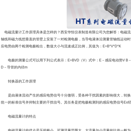
电磁流量计工作原理具体是怎样的？西安华恒仪表制造有限公司为您解答：电磁流
轴线和磁力线想垂直的管壁上安装了一对检测电极，当导电液体沿测量管轴线运动时
应电势由两个检测电极检出，数值大小与流速成正比例，其值为：E=B*V*D*K
电极的测量公式可以用下列公式表示：E=BVD（V）式中：E－感应电动势V B－磁
D－导管的内径m
转换器的工作原理
是由液体流动产生的感应电势信号十分微弱，受各种干扰因素的影响很大，转换
统一的标准信号并抑制主要的干扰信号。其任务是把电极检测到的感应电势信号Ex
电磁流量计的特点
电磁流量计的优点是压损极小，可测流量范围大。大流量与小流量的比值一般为2