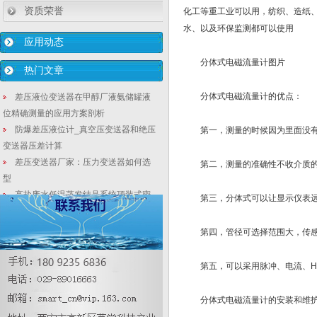
资质荣誉
化工等重工业可以用，纺织、造纸
水、以及环保监测都可以使用
应用动态
分体式电磁流量计图片
热门文章
分体式电磁流量计的优点：
差压液位变送器在甲醇厂液氨储罐液
位精确测量的应用方案剖析
防爆差压液位计_真空压变送器和绝压
第一，测量的时候因为里面没有可
变送器压差计算
差压变送器厂家：压力变送器如何选
第二，测量的准确性不收介质的
型
高盐废水低温蒸发结晶系统顶装式密
第三，分体式可以让显示仪表远
度变送器使用特点
3151智能型单法兰液位变送器_远传
第四，管径可选择范围大，传感
式单法兰液位计_金属电容式液位变送器
利用真空压力变送器调节变频器对扫
第五，可以采用脉冲、电流、HART
槽泵进行闭环控制
电容式差压变送器|2088压力变送器|
分体式电磁流量计的安装和维
压力变送器说明