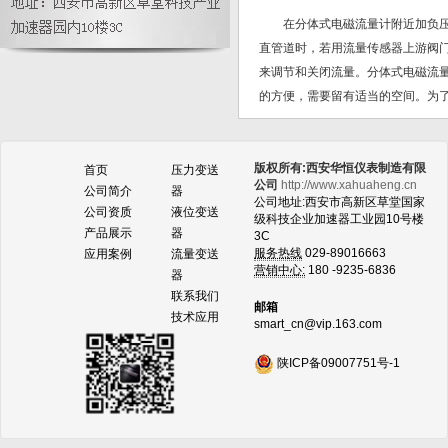
新型压力变送器为太空探索中的阀门
在分体式电磁流量计附近加负压防
测试提供准确性和可重复性
直管道时，若用流量传感器上游阀
来调节和关闭流量。分体式电磁流
的方便，需要留有适当的空间。为
版权所有:西安华恒仪表制造有限
首页
压力变送
公司
http://www.xahuaheng.cn
公司简介
器
公司地址:西安市高新区草堂国家
公司资质
液位变送
级科技企业加速器工业园10号楼
产品展示
器
3C
服务热线
029-89016663
应用案例
流量变送
营销中心:
180 -9235-6836
器
联系我们
邮箱
技术应用
smart_cn@vip.163.com
陕ICP备09007751号-1