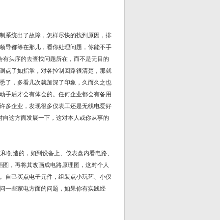
制系统出了故障，怎样尽快的找到原因，排
领导都等在那儿，看你处理问题，你能不手
会有头序的去查找问题所在，而不是无目的
测点了如指掌，对各控制回路很清楚，那就
悉了，多看几次就加深了印象，久而久之也
动手后才会有体会的。任何企业都会有备用
许多企业，发现很多仪表工还是无线电爱好
余时向这方面发展一下，这对本人或你从事的
和创造的，如到设备上、仪表盘内看电路、
画图，再将其改画成电路原理图，这对个人
。自己买点电子元件，组装点小玩艺、小仪
问一些家电方面的问题，如果你有实践经