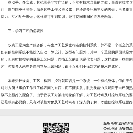
多动手、多实践，其范围是非常广泛的，不能有技术含量的才做，而没有技术含
门、调节阀更换等等，虽然这些工作又脏又累，但还是要积极主动的去做，再者职责
协力、互相配合来做，这样即可学到知识，还可使同事间的关系更融洽。
三．学习工艺的必要性
仪表工是为生产服务的，与生产工艺紧密相连的控制系统，并不是一个孤立的系
如有的控制系统不能投入自动，除设计、选型有问题外，其中一个重要的原因就是对
的，但有时搞控制的说是工艺问题，而搞工艺的则说是仪表问题，这样致使一些控制
艺、控制各人站在各自的立场上谈问题，由于互相都不懂对方的技术造成的。
本来受控设备、工艺、检测、控制就应该是一个系统、一个有机整体，但由于各
对对方所从事的工作只了解表面的东西，而不懂实质，眼光及能力只局限于自己所熟
谈不上很好的配合了。由于仪表工对被控对象的了解，对工艺特点及对控制系统的要
还是很有必要的，只有对被控对象及工艺特点有了深入的了解，才能使控制系统更好
版权所有:西安华
公司地址:西安市