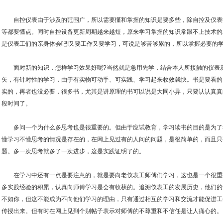
自控仪表由于涉及的范围广，所以需要懂和掌握的知识是要多些，除自控及仪表
等都要懂点。同时自控设备更新周期越来越短，原来学习掌握的知识常跟不上技术的
是仪表工们的亲身体会吧!又要工作又要学习，可说是够苦够累的，所以掌握必要的
面对新的知识，怎样学习效果好呢?当然就是急用先学，结合本人所接触的仪表及
矢，有针对性的学习，由于有实物可动手、可实践、学习起来收效就快。书是要看的
实的，再者也没必要，很多书，尤其是讲原理的书可以说是大同小异，只要认认真真
段时间了。
多问一个为什么多思考也是很重要的。但由于应试教育，学习读书的目的是为了
懂学习不懂思考的情况是存在的，在网上见过有的人问的问题，是很简单的，而且只
题。多一次思考就多了一次进步，这是实践证明了的。
在学习中还有一点是要注意的，就是要向老仪表工师傅们学习，这也是一个很重
多实践经验的积累，认真向师傅学习是会有收获的。追溯仪表工的发展历史，他们的
不如你，但这不能成为不向他们学习的理由，只有通过相互的学习和交流才能促进工
传授出来。但有时在网上见到个别帖子表示对师傅的不尊重和不信任是让人痛心的。