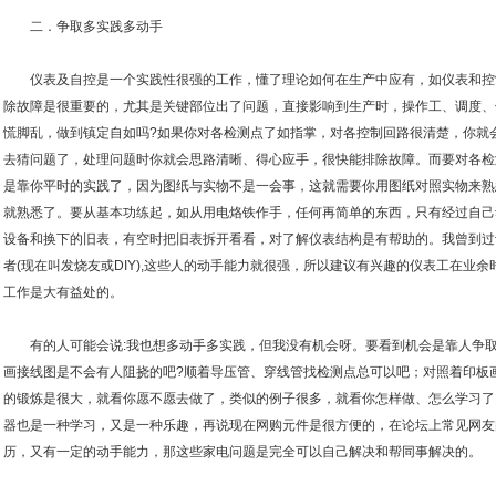
二．争取多实践多动手
仪表及自控是一个实践性很强的工作，懂了理论如何在生产中应有，如仪表和控
除故障是很重要的，尤其是关键部位出了问题，直接影响到生产时，操作工、调度、
慌脚乱，做到镇定自如吗?如果你对各检测点了如指掌，对各控制回路很清楚，你就
去猜问题了，处理问题时你就会思路清晰、得心应手，很快能排除故障。而要对各检
是靠你平时的实践了，因为图纸与实物不是一会事，这就需要你用图纸对照实物来熟
就熟悉了。要从基本功练起，如从用电烙铁作手，任何再简单的东西，只有经过自己
设备和换下的旧表，有空时把旧表拆开看看，对了解仪表结构是有帮助的。我曾到过
者(现在叫发烧友或DIY),这些人的动手能力就很强，所以建议有兴趣的仪表工在业
工作是大有益处的。
有的人可能会说:我也想多动手多实践，但我没有机会呀。要看到机会是靠人争取
画接线图是不会有人阻挠的吧?顺着导压管、穿线管找检测点总可以吧；对照着印板
的锻炼是很大，就看你愿不愿去做了，类似的例子很多，就看你怎样做、怎么学习了
器也是一种学习，又是一种乐趣，再说现在网购元件是很方便的，在论坛上常见网友
历，又有一定的动手能力，那这些家电问题是完全可以自己解决和帮同事解决的。