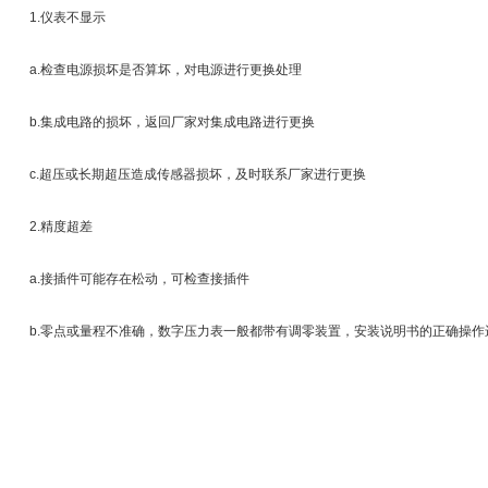
1.仪表不显示
a.检查电源损坏是否算坏，对电源进行更换处理
b.集成电路的损坏，返回厂家对集成电路进行更换
c.超压或长期超压造成传感器损坏，及时联系厂家进行更换
2.精度超差
a.接插件可能存在松动，可检查接插件
b.零点或量程不准确，数字压力表一般都带有调零装置，安装说明书的正确操作