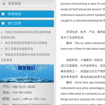
资质荣誉
process of becoming a vane.To ac
products"and"advanced service".At 
应用动态
instrument research,which symboliz
caught in a misunderstanding-for 
热门文章
所谓先进，技术、产品、服务缺一
5088卫生级高静压液位变送器的维修
和保养功能
是为了先进而先进。
风压变送器的安装要求及注意事项
翻译：The so-called advanced techn
投入式液位传感器市场
have one of them to talk about adv
智能差压变送器的介绍及其安装时的
注意事项
前段时间，小编看到一则评论，评
【圈内新闻】水质监测迎来春天必须
进口仪器媲美。针对这种评论，其
要解决的五个问题！
象的原因之一，就是缺乏自主产权
2088智能型液位变送器:高精度差压传
器件拿来使用，最后的成品自然不
感器的应用领域
翻译：Some time ago,Xiaobian saw 
隔爆差压式密度计_精密差压密度仪表
instruments lack price advantages
在线清零的一种方式
view of this kind of comment,it is 
铂电阻应用和信号连接方式
things but also exposes the cruel r