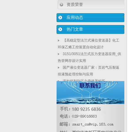
资质荣誉
应用动态
热门文章
【高稳定型法兰式液位变送器】化工
环保乙烯工控装置自动化设计
3151/3051法兰式压力变送器应用_供
热管网存设计实用
国产液位变送器厂家：页岩气压裂返
排液预处理控制与应用
该如何判别压力变送器好坏
3151法兰式液位计在储油罐设计上得
得十三大优点
小巧型压力变送器品牌排名
3151/3051稳定型静压液位变送器_水
产养殖使用特点说明之一
浅谈智能差压变送器的日常故障及处
理方法