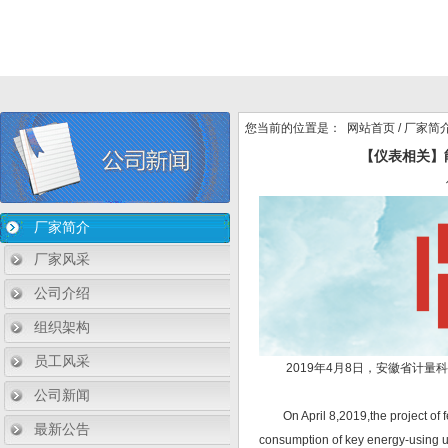
您当前的位置是：
网站首页
/
厂家简
【仪表相关】
厂家简介
厂家风采
公司介绍
组织架构
员工风采
2019年4月8日，安徽省计量科
公司新闻
On April 8,2019,the project of fea
最新公告
consumption of key energy-using un