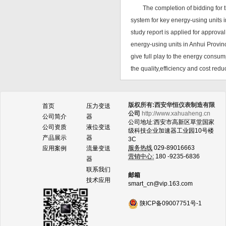
The completion of bidding for the 
system for key energy-using units i
study report is applied for approv
energy-using units in Anhui Provinc
give full play to the energy cons
the quality,efficiency and cost redu
版权所有:西安华恒仪表制造有限
首页
压力变送
公司
http://www.xahuaheng.cn
公司简介
器
公司地址:西安市高新区草堂国家
公司资质
液位变送
级科技企业加速器工业园10号楼
产品展示
器
3C
服务热线
029-89016663
应用案例
流量变送
营销中心:
180 -9235-6836
器
联系我们
邮箱
技术应用
smart_cn@vip.163.com
陕ICP备09007751号-1