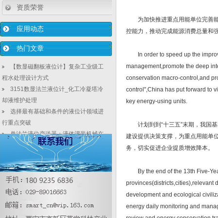
资质荣誉
为加快推进重点用能单位完善能源
应用动态
控能力，推动完成能源消费总量和强
热门文章
In order to speed up the improve
management,promote the deep integ
【数显磁翻板液位计】复杂工业级工
程水处理设计方式
conservation macro-control,and pr
3151数显法兰液位计_化工冷凝塔冷
control",China has put forward to 
却液维护处理
key energy-using units.
选择最有基础和条件的液位计领域进
行重点突破
计划到到“十三五”末期，我国基
单法兰液位变送器：液体灌装机械在
建设提供决策支撑，为重点用能单
食品业应用设计
务，切实促进企业提质增效降本。
常用的热电偶有哪些
3151智能型扁平式压力变送器_远传
By the end of the 13th Five-Year 
式单法兰变送器_金属电容式压力变送器
provinces(districts,cities),relevan
现场变送器校验仪
development and ecological civiliz
3151/3051微差压法兰远传液位计化
energy daily monitoring and mana
工污水的一种安装方式