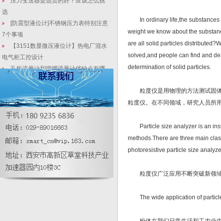
压力变送器是选贵的好？应该怎么挑
选
In ordinary life,the substances w
[防震型液位计]不锈钢压力表特别注意
weight we know about the substance
7个事项
are all solid particles distributed
【3151数显微压液位计】热电厂混水
solved,and people can find and deal
电气柜工控设计
determination of solid particles.
孔板流量计和喷嘴流量计优缺点有哪
些？
粒度仪是用物理的方法测试固体颗
国产高稳定性压力变送器使用事项与
低温维养(03)
粒度仪。在不同领域，研究人员所
杆式2088压力液位计测量精度
±10mm误差的消除方法
Particle size analyzer is an instru
双法兰液位(压力、差压)变送器安装
methods.There are three main classi
方法
photoresistive particle size analyze
历时5年，耗资7000多万 这家企业研
发的国家重大科学仪器通过验收
粒度仪广泛应用不断突破新领
The wide application of particle 