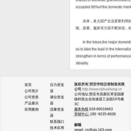
brands of domestic granulometers
occupied 80%of the domestic market
未来，各大国产企业更要利用好优
能、质量、服务等方面不断加强，
In the future,the major domestic 
as to take the lead in the internati
strengthen in terms of performance,
steadily.
版权所有:西安华恒仪表制造有限
首页
压力变送
公司
http://www.xahuaheng.cn
公司简介
器
公司地址:西安市高新区草堂国家
公司资质
液位变送
级科技企业加速器工业园10号楼
产品展示
器
3C
服务热线
029-89016663
应用案例
流量变送
营销中心:
180 -9235-6836
器
联系我们
邮箱
技术应用
smart_cn@vip.163.com