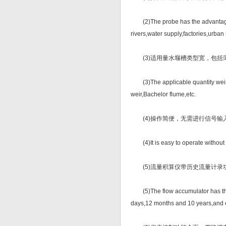
(2)The probe has the advantages o
rivers,water supply,factories,urban
(3)适用量水堰槽类型宽，包括
(3)The applicable quantity weir fl
weir,Bachelor flume,etc.
(4)操作简便，无需进行信号输
(4)It is easy to operate without 
(5)流量积算仪带历史流量计录功
(5)The flow accumulator has the fu
days,12 months and 10 years,and ca