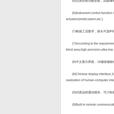
(6)仪表控制功能全面，四路继
(6)Instrument control function is
actuators(motor,alarm,etc.);
(7)根据工况要求，探头可选IP
(7)According to the requirements 
blind area,high precision,ultra-lo
(8)中文显示界面，16键按键
(8)Chinese display interface,16 
realization of human-computer inte
(9)内置远程通信模块，可订制
(9)Built-in remote communicatio