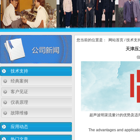
您当前的位置是：
网站首页
/
技术支
天津压
技术支持
经典案例
客户见证
仪表原理
故障维修
超声波明渠流量计的优势及适
应用动态
The advantages and application 
热门文章