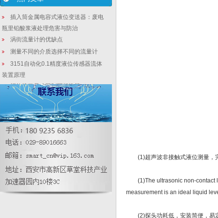
插入筒金属电容式液位变送器：废电
瓶里铅酸浆液处理危害与防治
涡街流量计的优缺点
测量不同的介质选择不同的流量计
3151自动化0.1精度液位传感器流体
装置原理
螺纹接口尺寸英制国标换算（一）
简述，压力变送器和差压变送器在结
构、安装和选型上的区别
电容式液位变送器保养方法
压力传感器的校准方法
(1)超声波非接触式液位测量，
(1)The ultrasonic non-contact liqu
measurement is an ideal liquid leve
(2)探头功耗低，安装简便，易