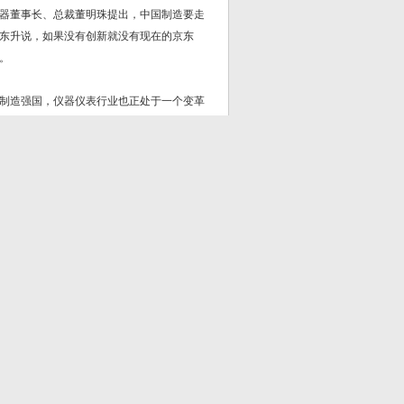
器董事长、总裁董明珠提出，中国制造要走
东升说，如果没有创新就没有现在的京东
。
制造强国，仪器仪表行业也正处于一个变革
进步空间。只有企业真正提高研发能力，才
求和趋势，更有针对性地选择研发目标、制
企业技术的创新升级。
。在2019年第一季度，多家企业公布了
，占营业收入高达10.7%；宁波水表研相比去年
.1亿。根据工信部发布的数据显示，目前我国企
国家电网有限公司提出了“四个开放、四个
社会新技术等合作共建能源电力创新共同体、
术升级。在2018年国家科学技术奖励大会
心的产学研用联合创新，通过与机构院校合作