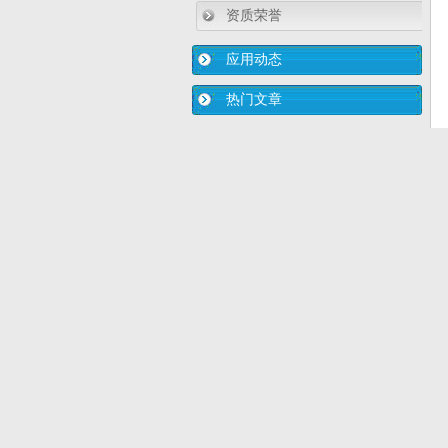
资质荣誉
应用动态
热门文章
液位变送器厂家：匠芯精神永驻_造大
国工匠-我们上央视了
标准孔板流量计采用微机技术与微功
耗技术制造
国产变送器厂家：供暖系统将煤改电
管道技术参考
3151差压式数显密度计在设计的精度
该怎样选？
3151静压式投入式液位变送器的调校
需要注意
3151/3051法兰液位变送器：东北，
华北采暖季供暖煤炭吃紧难
【行业新闻】建设国家级仪器专业56
个，国产仪器仪表要崛起了