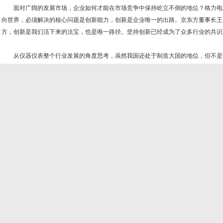
面对广阔的发展市场，企业如何才能在市场竞争中保持屹立不倒的地位？格力电
向世界，必须解决的核心问题是创新能力，创新是企业唯一的出路。京东方董事长王
方，创新是我们活下来的法宝，也是唯一路径。坚持创新已经成为了众多行业的共识
从仪器仪表整个行业发展的角度思考，虽然我国还处于制造大国的地位，但不是
的阶段，随着智能化、自动化、数据化的发展，仪器仪表行业的技术水平还有很大的
能推动整个行业的升级。事实上，作为一种始终关注市场的主体，企业能根据市场需
定研发战略，具有得天独厚的优势。目前，很多仪器仪表企业已经从多个方面来推动
为了提高创新能力，有的仪器仪表企业通过加大科技创新投入来提高自主创新能力
2018年的年报，其中，弘讯科技研发投入比去年同期增长14.7%，达到7331.1万
同期增长37%达到3161.3万；纽威股份研发投入相比去年同期增长178.7%达到1
业研发投入占社会总投入的70%以上。
三人行，必有我师，不少企业也在通过开放和合作来提高公司的研发能力。近日，
合作”，通过开放实验室研究资源、合作科技项目研究、实施科技示范工程、应用全
共建国家双创基地、共享科技服务平台、共营科技创新企业，集思广益，实现企业的技
上颁布的科技进步奖中，企业参与的项目占获奖总署的75%，有32%是以企业为核