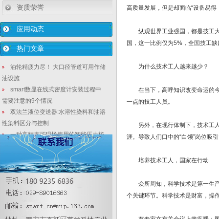
资质荣誉
高质量发展，但是却面临“设备易得
应用动态
纵观世界工业强国，都是技工大国
国，这一比例仅为5%，全国技工缺口
热门文章
为什么技术工人越来越少？
油轮精疲力尽！ 大口径管道可用作储
油设施
smart数显在线式密度计安装过程中
在当下，高呼知识改变命运的今天
需要注意的9个情况
一点的技工人员。
双法兰液位变送器:水溶性染料和油溶
性染料区分与控制
另外，在现行体制下，技术工人的
一种高精度可现场使用的智能压力校
涯。导致人们口中的“白领”岗位吸
验仪研制
3151隔爆型差压液位计_蒸发锅炉自
培养技术工人，国家在行动
动化特点怎样?
智能压力变送器正确安装维护使传感
众所周知，科学技术是第一生产力
器寿命长及测量精淮
个关键环节。科学技术是财富，操
压力变送器怎样校验
精密压力表的检测检定要考虑哪些环