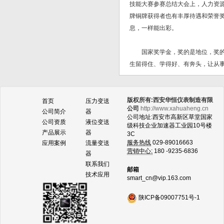
技能大赛参赛总结大会上，人力资
牌铜牌获得者也有丰厚待遇和荣誉
息，一样能出彩。
国家奖学金，奖的是地位，奖的是
生留得住、学得好、有奔头，让从事
版权所有:西安华恒仪表制造有限
首页
压力变送
公司
http://www.xahuaheng.cn
公司简介
器
公司地址:西安市高新区草堂国家
公司资质
液位变送
级科技企业加速器工业园10号楼
产品展示
器
3C
服务热线
029-89016663
应用案例
流量变送
营销中心:
180 -9235-6836
器
联系我们
邮箱
技术应用
smart_cn@vip.163.com
陕ICP备09007751号-1