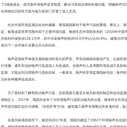
了5场座谈会，就完善环境噪声监管制度、解决与其他法律的衔接问题、明确噪声法
任和细化罚则等方面与地方各部门开展了深入交流。
此次中国环境监测总站动作频频，展现着国家对于噪声污染的重视。事实上，噪
起，被看成是世界范围内四个主要环境问题。根据生态环境部发布的《2018年中国环
共收到环保投诉128.1万件，其中涉及噪声的投诉55.0万件(占比42.9%)。随着
成为下一步环保行业重点关注的内容。
噪声是指发声体做无规则振动时发出的声音。声音由物体的振动产生，以波的形式
行传播。通常所说的噪声污染是指人为造成的。当噪声对人及周围环境造成不良影响
监测，才能达到治理噪声污染的目标。一般来说，噪声的常用监测指标包括：噪声的
压的各种频率组成成分。
为了更好的了解和防治噪声污染，目前我国主要是从相关标准的制定和自动监测
准制定上，2017年，我国共发布了与环境噪声污染防治相关的法规、规章和文件高达
声环境功能区划分与调整、“绿色护考”行动、建筑施工噪声专项整治等多项内容，促
在相关标准的指导下，截至到2017年底，我国共建设了2062个环境噪声自动