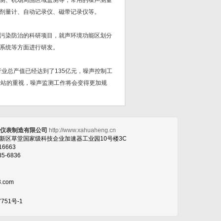
测、机场周围区域监测等，常用的噪声测量
剂量计、自动记录仪、磁带记录仪等。
污染防治的科研项目，就声环境功能区划分
系统等方面进行研发。
业总产值已经达到了135亿元，噪声控制工
总站的重视，噪声监测工作将会变得更加规
恒仪表制造有限公司
http://www.xahuaheng.cn
高新区草堂国家级科技企业加速器工业园10号楼3C
16663
35-6836
3.com
7751号-1