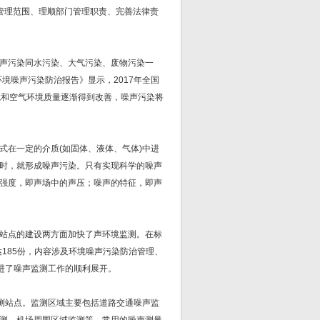
管理范围、理顺部门管理职责、完善法律责
声污染同水污染、大气污染、废物污染一
境噪声污染防治报告》显示，2017年全国
水环境和空气环境质量逐渐得到改善，噪声污染将
在一定的介质(如固体、液体、气体)中进
时，就形成噪声污染。只有实现科学的噪声
强度，即声场中的声压；噪声的特征，即声
站点的建设两方面加快了声环境监测。在标
185份，内容涉及环境噪声污染防治管理、
进了噪声监测工作的顺利展开。
监测站点。监测区域主要包括道路交通噪声监