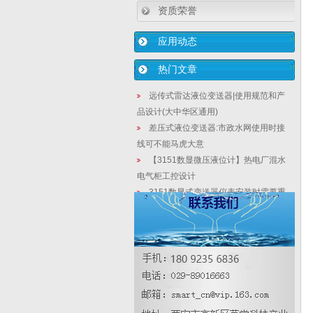
资质荣誉
应用动态
热门文章
远传式雷达液位变送器|使用规范和产
品设计(大中华区通用)
差压式液位变送器:市政水网使用时接
线可不能马虎大意
【3151数显微压液位计】热电厂混水
电气柜工控设计
3151数显式变送器仪表安装时需要重
视的接线方式
HH直管段式在线密度计_抗干扰五大
因素
顶装式在线式密度计安装时为什么要
避开取料口
微差压磁致伸缩液位计_高精度液位变
送器成品油罐体测量