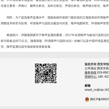
测、声环境质量常规监测、建设施工及工业企业监测、噪声敏感区监测、科研用途监
仪器主要有：声级计、频率分析仪、实时分析仪、声强分析仪、噪声级分析仪、噪声
同时，为了提高噪声监测水平，我国各级环保部门都在组织立项获承担环境噪声
调整技术研究与应用、环境噪声污染防治规划与对策、噪声地图研究、环境噪声管理
根据统计，伴随着国家对于噪声监测的重视，2017年全国噪声与振动污染防治行
程与装备达到71亿元。随着新版《环境噪声污染防治法》的修订以及中国环境监测
范，噪声监测仪器市场或将迎来新发展。
版权所有:西安华
公司地址:西安市
服务热线
029-890
营销中心:
180 -92
邮箱
smart_cn@vip.16
陕ICP备0900