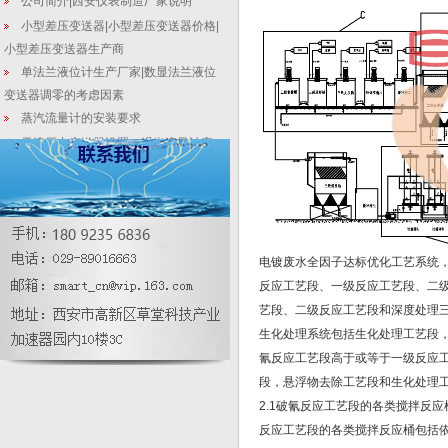
公司简介|西安仪表制造厂家说明
小型差压变送器|小型差压变送器价格|
小型差压变送器生产商
单法兰液位计生产厂家|数显法兰液位
变送器调零的考虑因素
蒸汽流量计的安装要求
天津压力变送器设置，涡街流量计安
装注意事项！|液位变送器生产
smart压力表送器:工况应用与表示介
绍（精要）
华恒智造：国产变送器在市政排水应
用中分区划分精度的探讨
电镀废水全因子达标优化工艺系统
侧装式差压变送器_在线式磁翻板液位
反应工艺段、一级反应工艺段、二
计安装特点
艺段、二级反应工艺段和深度处理
生化处理系统包括生化处理工艺段
氰反应工艺段高于或等于一级反应
段，悬浮物去除工艺段和生化处理
2.1破氰反应工艺段的各类搅拌反
反应工艺段的各类搅拌反应桶包括依