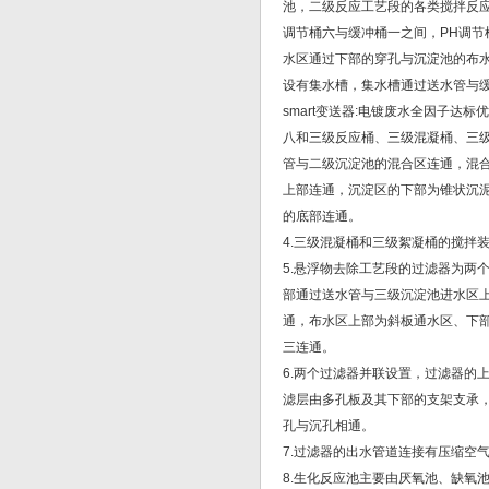
池，二级反应工艺段的各类搅拌反应
调节桶六与缓冲桶一之间，PH调
水区通过下部的穿孔与沉淀池的布
设有集水槽，集水槽通过送水管与
smart变送器:电镀废水全因子达
八和三级反应桶、三级混凝桶、三
管与二级沉淀池的混合区连通，混
上部连通，沉淀区的下部为锥状沉
的底部连通。
4.三级混凝桶和三级絮凝桶的搅拌
5.悬浮物去除工艺段的过滤器为两
部通过送水管与三级沉淀池进水区
通，布水区上部为斜板通水区、下
三连通。
6.两个过滤器并联设置，过滤器的
滤层由多孔板及其下部的支架支承
孔与沉孔相通。
7.过滤器的出水管道连接有压缩空
8.生化反应池主要由厌氧池、缺氧