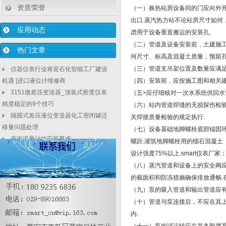
资质荣誉
（一）换热站房设备间的门应向外开
出口.蒸汽热力站不论站房尺寸如何
应用动态
虑用于设备垂直搬运的安装孔.
（二）管道及设备安装前，土建施
热门文章
何尺寸、标高及混凝土质量，预留孔
（三）管道支吊架位置及数量应满足
仪器仪表行业将迎石化智能工厂建设
机遇 |进口液位计维修商
（四）安装前，应按施工图和相关建
3151微差压变送器_顶装式密度仪表
（五>应仔细核对一次水系统供回水
精度稳定的9个技巧
（六）站内管道焊缝的无损探伤检验
隔膜式差压液位变送器化工密闭罐迁
关焊接质量检验的规定执行.
移量问题处理
（七）设备基础地脚螺栓底部锚固环
蒸汽流量计的安装要求
螺距.灌筑地脚螺栓用的细石混凝
【数显投入式液位变送器】油轮复杂
设计强度75%以上.smart仪表
工况智能仪表生产企业生存为何如此难？
（八）蒸汽管道和设备上的安全阀
双法兰差压变送器装置用于测量液氨
的截面积和防冻措施确保排放通畅.
液位的的优化与改进
（九）泵的吸入管道和输出管道应
仪表厂家:油田排污反肖化污水排污自
（十）管道与泵连接后，不应在其
动化控制与管理
内.
为什么有些物质是不能与磁翻板液位