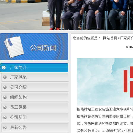
您当前的位置是：
网站首页
/
厂家简
s
厂家简介
厂家风采
公司介绍
组织架构
员工风采
换热站站工程安装施工注意事项和
换热站是供热管网的重要附属设施
公司新闻
式，将热网输送的热媒加以调节、
最新公告
参数和数量.9smart仪表厂家：