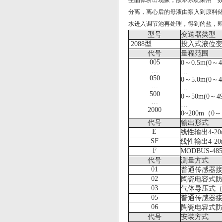
生晶体析出现象，故本系统采用一
分离，离心后的母液由泵入到原料
水进入调节池再处理，得到的盐，
型号
变送器类型
2088型
投入式液位
代号
量程范围
005
0
～
0.5m(0
～
4
…
…
050
0
～
5.0m(0
～
4
…
…
500
0
～
50m(0
～
4
…
…
2000
0~200m
（
0
～
代号
输出形式
E
线性输出
4-2
SF
线性输出
4-2
F
MODBUS-48
代号
测量方式
01
普通传感器
02
陶瓷电容式
03
气体导压式
05
普通传感器
06
陶瓷电容式
代号
安装方式