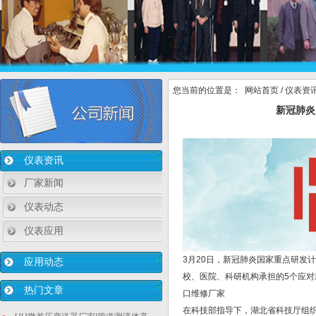
您当前的位置是：
网站首页
/
仪表资
新冠肺炎
仪表资讯
厂家新闻
仪表动态
仪表应用
3月20日，新冠肺炎国家重点研发
应用动态
校、医院、科研机构承担的5个应对
热门文章
口维修厂家
在科技部指导下，湖北省科技厅组