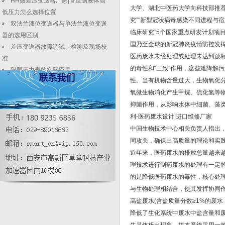
HH微差压变送器厂家|管道测液体高
大学、湖北中医药大学向科技部推荐
低压力怎么选择位置
究”“新型冠状病毒感染不同进程与宿
双法兰液位变送器与单法兰液位变送
临床研究”5个国家重点研发计划项
器的选用区别
国乃至全球的新冠肺炎疫情防控发
差压变送器故障调试、检测及现场校
医药废水未经处理或处理未达到放
准
的毒性和“三致”作用，这些难降解
隔膜压力表的实际应用
性。当有机物含量过大，生物氧化
压力式液位变送器_远传式液位边变送
氧微生物消化产生甲烷、硫化氢等
生产厂家产品说明
抑菌作用，从影响水体中细菌、藻
【行业新闻】4655家企业受专项节能
利-医药废水设计|进口维修厂家
监察，没有仪器仪表好“难过”！
压力校验仪负压达不到标准的原因及
中国生物技术中心相关负责人指出
其处理方法
同攻关，确保出高质量的理论和实
压力变送器正确调校方法
近年来，医药废水的排放总量越来
理技术进行制药废水的处理有一定
的是降低医药废水的毒性，核心处
与生物处理相结合，使其发挥协同
高盐废水(含盐质量分数≥1%的废
降低了生化系统中废水中盐含量和废