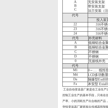
A
无安装支架
B
带安装支架
C
法兰安装（
代号
投入装
22
316
不锈
23
316
不锈
24
316
不锈
代号
外壳材料
A
低铜铝合金
B
低铜铝合金
C
不锈钢
D
不锈钢
0
无接线外壳
代号
M1
0
～
....
线性
M4
LCD
多功数
Da
隔爆型
ExdII
Fa
本安型
ExiaI
工业自动变送器厂家是在工业生产
控制工业生产的基本手段，只有在
产率、小的消耗生产出合格的产品
华恒变送器厂家研发出传感器和智