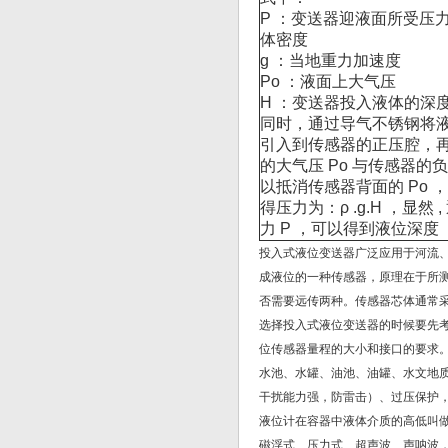
P ：变送器迎液面所受压
体密度
g ：当地重力加速度
Po ：液面上大气压
H ：变送器投入液体的深
同时，通过导气不锈钢将
引入到传感器的正压腔，
的大气压 Po 与传感器的
以抵消传感器背面的 Po 
得压力为：ρ .g.H ，显然 
力 P ，可以得到液位深度
投入式液位变送器广泛应用于河流
成液位的一种传感器，原理在于所
否需要远传两种。传感器芯体通常
选择投入式液位变送器的时候要先
位传感器量程的大小和接口的要求
水池、水罐、油池、油罐、水文地
干扰能力强，防雷击）、过压保护
液位计在容器中液体介质的高低叫
磁浮式、压力式、超声波、声呐波