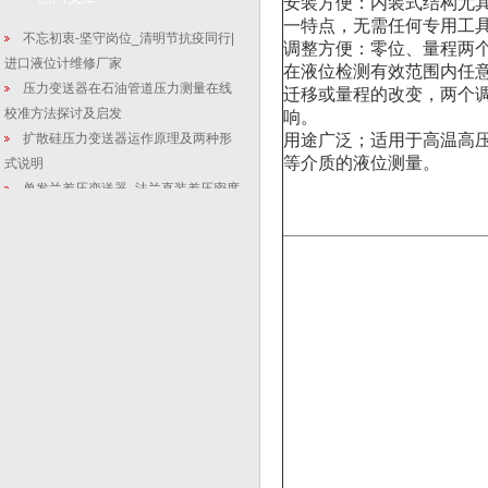
安装方便：内装式结构尤
一特点，无需任何专用工
不忘初衷-坚守岗位_清明节抗疫同行|
调整方便：零位、量程两
进口液位计维修厂家
在液位检测有效范围内任
压力变送器在石油管道压力测量在线
迁移或量程的改变，两个
校准方法探讨及启发
响。
扩散硅压力变送器运作原理及两种形
用途广泛；适用于高温高
等介质的液位测量。
式说明
单发兰差压变送器_法兰直装差压密度
测量仪表的H和L接线特
确定楔形流量计的故障
差压式双法兰液（界）位计在化工 生
产中的应用分析
即使在极端压力和温度下也能可靠地
进行测量
3151电容式液位差压变送器调试的两
种方式