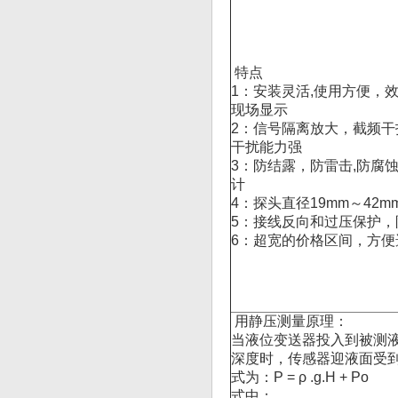
特点
1：安装灵活,使用方便，
现场显示
2：信号隔离放大，截频干
干扰能力强
3：防结露，防雷击,防腐蚀
计
4：探头直径19mm～42m
5：接线反向和过压保护，
6：超宽的价格区间，方便
用静压测量原理：
当液位变送器投入到被测
深度时，传感器迎液面受
式为：Ρ = ρ .g.H + Po
式中：