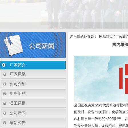
您当前的位置是：
网站首页
/
厂家简
国内单法
厂家简介
厂家风采
公司介绍
组织架构
员工风采
全国正在实施“农村饮用水达标提标
雨天时，设备出水浑浊，化学药剂
公司新闻
农村用水量一般为30~300吨/
最新公告
乏专业管理人员，设施闲置、报废