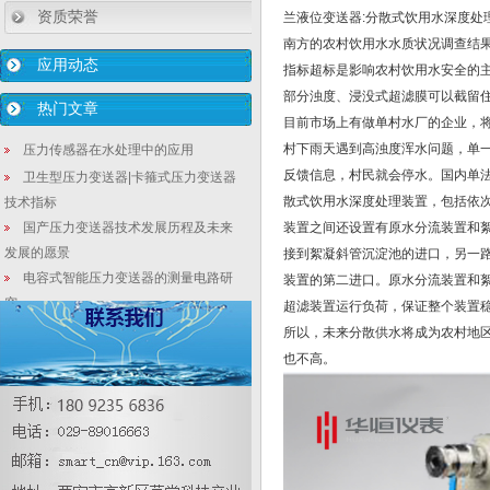
资质荣誉
兰液位变送器:分散式饮用水深度处
南方的农村饮用水水质状况调查结
应用动态
指标超标是影响农村饮用水安全的
部分浊度、浸没式超滤膜可以截留
热门文章
目前市场上有做单村水厂的企业，
村下雨天遇到高浊度浑水问题，单
压力传感器在水处理中的应用
反馈信息，村民就会停水。国内单法
卫生型压力变送器|卡箍式压力变送器
散式饮用水深度处理装置，包括依
技术指标
国产压力变送器技术发展历程及未来
装置之间还设置有原水分流装置和
发展的愿景
接到絮凝斜管沉淀池的进口，另一
电容式智能压力变送器的测量电路研
装置的第二进口。原水分流装置和
究
超滤装置运行负荷，保证整个装置
双法兰液位变送器安装说明及注意事
所以，未来分散供水将成为农村地
项
也不高。
仪器仪表企业注意了 企业将成为技术
创新主体
压力传感器在医疗行业中的应用
压力表的分类|如何选择合适的压力表
类型