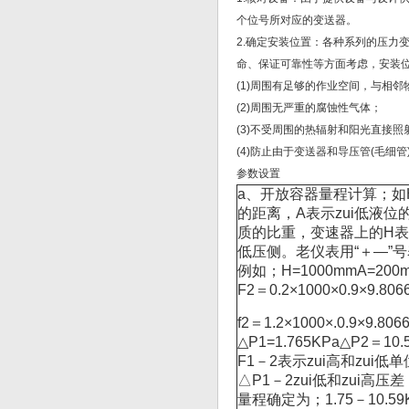
个位号所对应的变送器。
2.确定安装位置：各种系列的压力
命、保证可靠性等方面考虑，安装
(1)周围有足够的作业空间，与相邻
(2)周围无严重的腐蚀性气体；
(3)不受周围的热辐射和阳光直接照
(4)防止由于变送器和导压管(毛
参数设置
a、开放容器量程计算；如H
的距离，A表示zui低液位
质的比重，变速器上的H表
低压侧。老仪表用“＋—”
例如；H=1000mmA=200m
F2＝0.2×1000×0.9×9.80
f2＝1.2×1000×.0.9×9.80
△P1=1.765KPa△P2＝10.
F1－2表示zui高和zui
△P1－2zui低和zui高压差
量程确定为；1.75－10.59