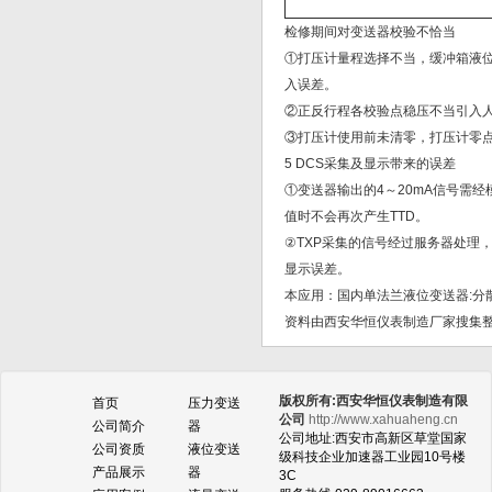
检修期间对变送器校验不恰当
①打压计量程选择不当，缓冲箱液
入误差。
②正反行程各校验点稳压不当引入
③打压计使用前未清零，打压计零
5 DCS采集及显示带来的误差
①变送器输出的4～20mA信号需经
值时不会再次产生TTD。
②TXP采集的信号经过服务器处理，
显示误差。
本应用：国内单法兰液位变送器:分
资料由西安华恒仪表制造厂家搜集
版权所有:西安华恒仪表制造有限
首页
压力变送
公司
http://www.xahuaheng.cn
公司简介
器
公司地址:西安市高新区草堂国家
公司资质
液位变送
级科技企业加速器工业园10号楼
产品展示
器
3C