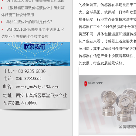
为什么压力表会产生尖峰峰值的原因
的检测装置。传感器在早期被用于
【数显精密磁致伸缩液位计】硫封罐
大。全球美国、俄罗斯、日本和欧
体精密工控设计应用
展开研发，行业重点企业技术进步
单法兰液位计的原理是什么?
传感器在工业4.0时代扮演着十分
SMT3151GP智能型压力变送器工况
类型不同，具体包括温度和湿度传
选型不可忽视的七个技术参数
从产业链来看，传感器上游主要为
【数显液位变送器】双量程液位/流量
应用层，其中以物联网领域中的各
计选型
传感器在信息产业中扮演着基础性、
正确保养压力变送器年限
的发展，行业发展前景较好。
压力变送器和差压变送器
【行业新闻】20亿元大型科学仪器全
城共享，助力产业创新