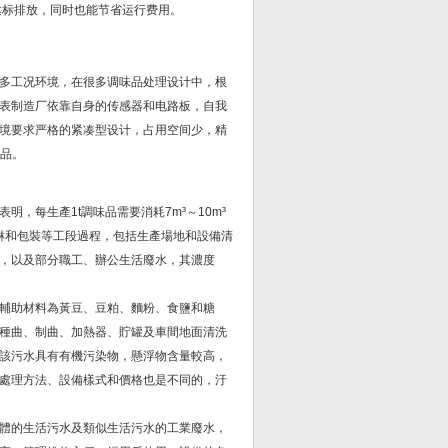
达标排放，同时也能节省运行费用。
多工况环境，在很多调味品处理设计中，根
表制造厂依靠自身的传感器和电路板，自我
境要求严格的紧凑型设计，占用空间少，精
产品。
，每生產1t調味品需要消耗7m³～10m³
回淋和包裝等工段過程，包括生產場地和設備清
，以及部分職工、辦公生活廢水，其濃度
輔助材料為黃豆、豆粕、麵粉、食鹽和糖
種曲、制曲、加熱器、貯罐及車間地面清洗
該污水具有有機污染物，懸浮物含量較高，
處理方法、設備樣式和價格也是不同的，汙
體的生活污水及類似生活污水的工業廢水，