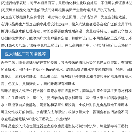
(2)运行结果表明，对于本项目而言，采用物化和生化联合处理，不但可以保证废水
(3)厌氧水解酸化池产生的甲烷气体可根据实际产生量考虑其利用的可能性。
(4)企业可以根据其自身需要，考虑将出水进回用，以节省资源，为企业创造效益。
在调味品类生产型企业的水处理设计过程中，投入式液位变送器会被广泛的应用于很
据调味品废水的处理流程，时长会需要耐腐蚀耐高温，宽量程等特点，在西安华恒仪
研创的技术优势，能够为广大客户量身定做，和贴牌设计出不同食品级工况环境，环
度01级-0.075级，漂移率低的工况设计。并以高的生产率、小的消耗生产出合格的
亚太地区厂商阅读推荐
近些年來，隨著調味品釀造業的發展，其所帶來的環境污染問題也日益突出。有研究表明
的新鮮水，同時產生約6m³～9m³的廢水。調味品釀造廢水主要來自制曲、發酵、
洗廢水、原料浸泡廢水、產品廢溢流、發酵罐池沖洗廢水和包裝容器的清洗消毒廢水
高、色度大、負荷變化大，屬於難處理有機廢水
調味品廠投入式液位變送器生產廢水應用選型技巧，調味品生產企業其主要原材料和
等，在生產過程中，產生的主要污染物為廢水和廢渣，其中廢水來自於曬場發酵池、
水；廢渣來自於發酵池、沉澱池和某些生產設備。比較針對性是食品釀造工業廢水，
可生化性較好的特點。水處理方法有哪些，根據水量大小，裡面含有的污染物不同，
水處理設備是以A/O生化工藝為主，集生物降
調味品廠投入式液位變送器生產廢水應用選型技巧解污水沉降、氧化消毒等工藝於一