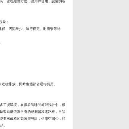
高，管理維修方便，經用戶使用，設備的各
現象；
耗低、污泥量少、運行穩定、耐衝擊等特
；
水達標排放，同時也能節省運行費用。
。
多工况環境，在很多調味品處理設計中，根
錶製造廠依靠自身的感測器和電路板，自我
境要求嚴格的緊湊型設計，佔用空間少，精
產品。