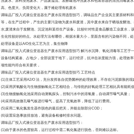
洗废水、原料浸泡废水、产品废溢流、发酵罐池冲洗废水和包装容器的清洗消毒废水
高、色度大、负荷变化大，属于难处理有机废水
调味品厂投入式液位变送器生产废水应用选型技巧，调味品生产企业其主要原材料和
等，在生产过程中，产生的主要污染物为废水和废渣，其中废水来自于晒场发酵池、
水;废渣来自于发酵池、沉淀池和某些生产设备。比较针对性是食品酿造工业废水，
生化性较好的特点。水处理方法有哪些，根据水量大小，里面含有的污染物不同，处
处理设备是以A/O生化工艺为主，集生物降
调味品厂投入式液位变送器生产废水应用选型技巧 解污水沉降、氧化消毒等工艺于
设备结构紧凑、占地少，全部设置于地下，运行经济，抗冲击浓度能力强，处理效率
项性能均符合有关要求，
调味品厂投入式液位变送器生产废水应用选型技巧 工艺特点
(1)主体工艺采用A2/O 法，充分发挥各自优势菌种的处理效果，不存在污泥膨胀的现
(2)采用厌氧酸化与生物接触氧化工艺相结合，与传统的好氧处理工艺相比具有能耗
(3)生物接触氧化池采用自动测氧探头，控制污水中的溶氧量，自动调节曝气风量；
(4)采用高效微孔曝气板进行曝气，提高了充氧效率，降低了运行费用。
(5)采用二氧化氯发生器作脱色的最后把关，并能去除部分COD；
(6)设置应急事故排放池，避免设备检修时排水问题。
调味品厂投入式液位变送器生产废水应用选型技巧：
(1)由于废水的色度较高，运行过程中需二氧化氯进行脱色，否则难以达标。