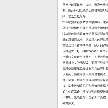
及使用事项说明
壓差控制系統發生故障，會導致量
要，壓差控制系統的故障根智慧型
障、變送器故障等.
當差壓變送器膜片發生故障時，電
器膜片與極板之間的電容示意圖如
現故障的情况是在變送器智慧型差
量的新增而减小，或者膜片的彈性
當變送器工作時間較長，膜片的彈
係數越大-11]。利用Matlab
出過程呈穩定平衡狀態，如果故障
逐漸减小，*後變為0，而過程對象
智慧型差壓液位變送器常見故障對
示偏高，儀錶維護人員到現場檢查
為正常值，通過檢測儀器檢測發現
後，集中控制系統的顯示值與現場
並在生產工作中要加强對差壓變送
作機制，規範操作人員的工作流程
經濟損失。