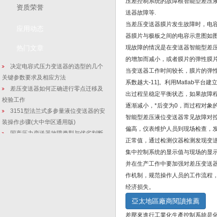
压差控制系统的故障根智能型差压
资质荣誉
送器故障等.
当差压变送器膜片发生故障时，电
应用动态
器膜片与极板之间的电容示意图如
热门文章
现故障的情况是在变送器智能型差
的增加而减小，或者膜片的弹性膜
决定电容式压力变送器的选型的几个
当变送器工作时间较长，膜片的弹
关键参数要求及相应方法
系数越大-11]。利用Matlab
差压变送器如何正确进行零点迁移及
出过程呈稳定平衡状态，如果故障
校验工作
逐渐减小，*后变为0，而过程对象
3151型法兰式多参量液位变送器的安
智能型差压液位变送器常见故障对
装操作步骤(大中华区通用版)
偏高，仪表维护人员到现场检查，
国产压力变送器故障类型与优劣判断
正常值，通过检测仪器检测发现变
智能硅原理压力变送器_扩散硅稳定型
集中控制系统的显示值与现场的显
传感器的分类有哪些
并在生产工作中要加强对差压变送
投入式液位变送器有哪些使用时容易
作机制，规范操作人员的工作流程
忽视的问题需要注意
经济损失。
【行业新闻】这家仪表发力储能业
亞太地區廠商閱讀推薦
务，企业中标1520万元储能调频项目
压力变送器跟压力传感器的简单区别
差壓來進行工業化生產控制系統是