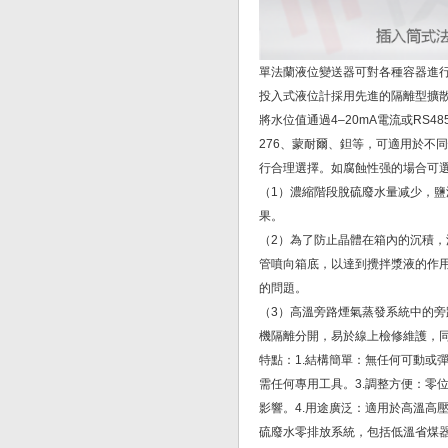
單法蘭液位變送器可對各種容器進
投入式液位計採用先進的隔離型擴
將水位值通過4–20mA電流或RS
276、蒙耐爾、鉭等，可適用於不
行合理選擇。如腐蝕性强的場合可
（1）濃縮階段脫硫廢水量减少，
果。
（2）為了防止晶體在箱內的沉積
管噴向箱底，以達到攪拌漿液的作
的問題。
（3）高溫旁路煙氣蒸發系統中的
機隔離分開，易於線上檢修維護，
特點：1.結構簡單：無任何可動或
需任何專用工具。3.調整方便：零
影響。4.用途廣泛：適用於高溫高
硫廢水零排放系統，包括低溫省煤