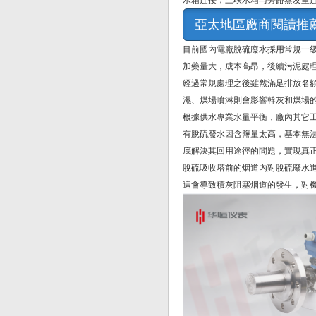
水箱连接，三联水箱与旁路蒸发室
亞太地區廠商閱讀推
目前國內電廠脫硫廢水採用常規一
加藥量大，成本高昂，後續污泥處
經過常規處理之後雖然滿足排放名
濕、煤場噴淋則會影響幹灰和煤場
根據供水專業水量平衡，廠內其它
有脫硫廢水因含鹽量太高，基本無
底解決其回用途徑的問題，實現真正
脫硫吸收塔前的烟道內對脫硫廢水
這會導致積灰阻塞烟道的發生，對