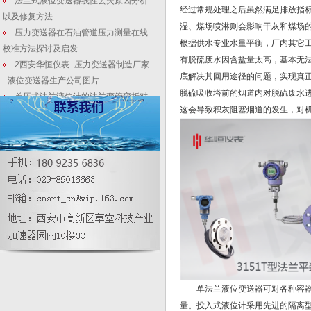
法兰式液位变送器线性丢失原因分析
经过常规处理之后虽然满足排放指
以及修复方法
湿、煤场喷淋则会影响干灰和煤场
压力变送器在石油管道压力测量在线
根据供水专业水量平衡，厂内其它
校准方法探讨及启发
有脱硫废水因含盐量太高，基本无
2西安华恒仪表_压力变送器制造厂家
底解决其回用途径的问题，实现真正
_液位变送器生产公司图片
脱硫吸收塔前的烟道内对脱硫废水
差压式法兰液位计的法兰弯管弯折对
这会导致积灰阻塞烟道的发生，对
精度有什么影响
【差压压力变送器】介质损耗测试仪
设定的方式有哪些？
单法兰液位变送器_陕北神木电厂热法
脱硫废水设计
万亿基建剑指-长江大保护-水利环境
治理最重要|进口流量计维修
压力变送器工作可靠性高，传输距离
远！
单法兰液位变送器可对各种容器进
量。投入式液位计采用先进的隔离