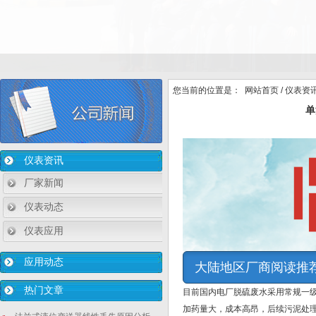
您当前的位置是：
网站首页
/
仪表资
单
仪表资讯
厂家新闻
仪表动态
仪表应用
应用动态
大陆地区厂商阅读推
热门文章
目前国内电厂脱硫废水采用常规一
加药量大，成本高昂，后续污泥处