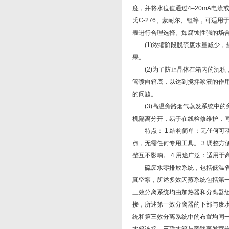
度，并将水位值通过4–20mA电流
氏C-276、蒙耐尔、钽等，可适
表进行合理选择。如腐蚀性强的场
(1)浓缩阶段脱硫废水量减少，
果。
(2)为了防止晶体在箱内的沉积
管喷向箱底，以达到搅拌浆液的作
的问题。
(3)高温旁路烟气蒸发系统中的
机隔离分开，易于在线检修维护，
特点： 1.结构简单：无任何可动
点，无需任何专用工具。 3.调整
整互不影响。 4.用途广泛：适用
硫废水零排放系统，包括低温省煤
真空泵，所述多效闪蒸系统包括第
三效分离系统均由加热器和分离器
接，所述第一效分离器的下部与废
统和第三效分离系统中的布置均同一