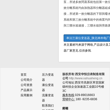
泵，所述多效閃蒸系統包括第一效
效分離系統均由加熱器和分離器組
接，所述第一效分離器的下部與廢
系統和第三效分離系統中的佈置均
與三聯水箱連接，三聯水箱與旁路
单法兰液位变送器_陕北神木电厂
本文素材均来源于网络,产品设计及
器厂家意见.仅供参阅.
版权所有:西安华恒仪表制造有限
首页
压力变送
公司
http://www.xahuaheng.cn
公司简介
器
公司地址:西安市高新区草堂国家
公司资质
液位变送
级科技企业加速器工业园10号楼
产品展示
器
3C
服务热线
029-89016663
应用案例
流量变送
营销中心:
180 -9235-6836
器
联系我们
邮箱