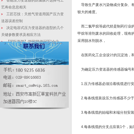
智能压力变送器的防腐膜片选择与工
导致生产废水污染物成分复杂、有
艺寿命息息相关
较大的难度。
工匠芯技：天然气管道用国产压力变
送器误差控制
而二氯甲烷等卤代烃是制药行业的
决定电容式压力变送器的选型的几个
甲烷等溶剂废水的回收处理，现有
关键参数要求及相应方法
采用脱水剂脱水，
【国际新闻】德国“隐形冠军”企业
VEGA的创新之路
在医药化工企业设计的沉淀池，和
薄膜推力传感器研究目标、主要技术
指标及研究内容
【数显精密磁致伸缩液位计】硫封罐
为确定压力变送器的传感器编号和
体精密工控设计应用
关于电磁流量计安装要求的注意事项
1.压力传感器必须沿着线缆进行
液位变送器生产：天然气天然气高浓
度有机废水处理-流量计维修
2.每条线缆装设压力传感器不少于
3.每条线缆的始端和末端分别安装
4.每条线缆的分支点应装1个，如果