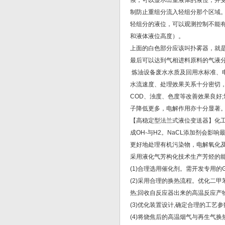
候，可以显示出重液体的液位，并
制防止重组分流入轻组分那个区域
轻组分的液位，可以观测控制不能
和液体液位高度）。
上面的白色部分应该叫扑雾器，就
最后可以达到气相进料原料的气液
炼油设备废水水质及回用水标准、电
水流速度、处理效果关系十分密切
COD、浊度、色度等改善效果良好
子降低更多，电解作用亦十分显著
【高稳定型法兰式液位变送器】化工
成OH-与H2。NaCL添加剂会影
更好地处理有机污染物，电解氧化
采用液化气芳构化技术生产芳烃的能
(1)合理选用催化剂。需开发专用的
(2)采用合理的换热流程。优化二
热;回收自反应器出来的高温反应产
(3)优化装置设计,确定合理的工艺参
(4)将烧焦后的高温烟气与再生气换