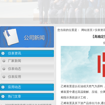
您当前的位置是：
网站首页
/
仪表资
【高稳定
仪表资讯
厂家新闻
仪表动态
仪表应用
乙烯装置是以石油或天然气为原料
应用动态
烯装置中通过高温裂解、压缩、分
热门文章
相指示系统设计工程，
乙烯装置及其下游产品排出污水,通