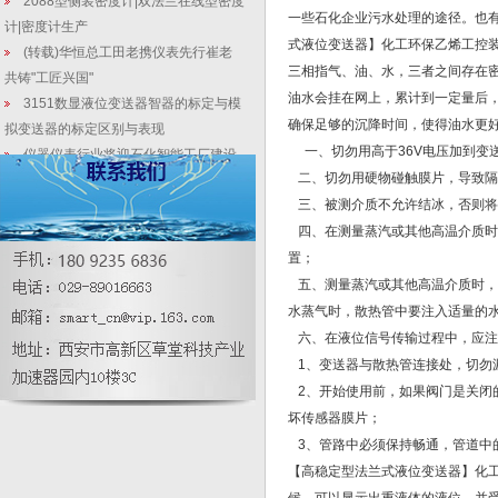
2088型侧装密度计|双法兰在线型密度
一些石化企业污水处理的途径。也有
计|密度计生产
式液位变送器】化工环保乙烯工控
(转载)华恒总工田老携仪表先行崔老
三相指气、油、水，三者之间存在
共铸"工匠兴国"
油水会挂在网上，累计到一定量后
3151数显液位变送器智器的标定与模
确保足够的沉降时间，使得油水更
拟变送器的标定区别与表现
一、切勿用高于36V电压加到变
仪器仪表行业将迎石化智能工厂建设
二、切勿用硬物碰触膜片，导致隔
机遇 |进口液位计维修商
三、被测介质不允许结冰，否则将
当使用平膜压力变送器时出现以下误
差是无法避免的
四、在测量蒸汽或其他高温介质时
3151单法兰液位变送器选型_远传式
置；
液位变送器选型_远传压力变送器选型
五、测量蒸汽或其他高温介质时，
压力变送器具有哪些高端研发技术
水蒸气时，散热管中要注入适量的
3151智能型三夹钳压力变送器_三夹
六、在液位信号传输过程中，应注
钳远传式单法兰压力变送器_三夹钳式绝
1、变送器与散热管连接处，切勿
压变送器
2、开始使用前，如果阀门是关闭
坏传感器膜片；
3、管路中必须保持畅通，管道中
【高稳定型法兰式液位变送器】化