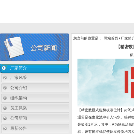
您当前的位置是：
网站首页
/
厂家简
【精密数
信
厂家简介
厂家风采
公司介绍
组织架构
员工风采
【精密数显式磁翻板液位计】封闭
通常是在生化池中引入污水、接种
公司新闻
是如图1所示，其中：A为缺氧厌氧
最新公告
着，设有搅拌机促使反应传质均匀;