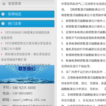
资质荣誉
外置鼓风机供气;二沉池将生化池混
池。 【精密数显式磁翻板液位计
应用动态
精密数显式磁翻板液位计使用操作
1、精密数显式磁翻板液位计操作
热门文章
2、精密数显式磁翻板液位计操作
3、定期对各检测点精密数显式磁
3151自动化0.1精度液位传感器流体
装置原理
4、阴雨天气到现场巡视检查精密
3151智能型双法兰差压液位变送器法
5、各类检测精密数显式磁翻板液
兰接口大小选择
6、微机系统的打印机械部位应定期
西安液位变送器仪表：液位变送器仪
7、检测精密数显式磁翻板液位计
表应用领域不断扩展
8、检修检测精密数显式磁翻板液
温度变送器工作原理及无信号输出的
启用前应进行干燥处理。
解决办法
9、非厂内用于运行的计算机软件
压力变送器安装地点选择、安装方式
10、定期检修精密数显式磁翻板
以及6点安装注意事项
持各部件完整、清洁、无锈蚀，表
双向自助：疫后科技仪表企业-多地按
磁翻板液位计井清洁、无积水。 
下快捷键-压力
11、非精密数显式磁翻板液位计操
电磁流量计使用时空管报警出现原因
存在问题是：1、生化池水力停留时
及怎么处理