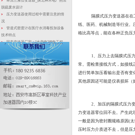
单法兰液位变送器_陕北神木电厂热法
脱硫废水设计
压力变送器使用过程中需要注意的情
隔膜式压力变送器在在工
况
纸、医药、机械制造等行业。
管道式密度计在医疗水消毒投加设备
格比高等点，能在各种正负压
技术特点
国产变送器厂家：“水变电”锂电工程
应用那些事！
2088扩散硅压力变送器_2088扩散硅
1、压力上去隔膜式压力
压力变送器价格
常。需检查接线方式，如接线
差压变送器在发电机集电环上的应用
进行简单加压看输出是否有变
九门发文推进！国产压力变送器助力
其他原因还可能是仪表损坏（如
农村生活污水乱象强力整治风暴
均速管流量计|SMT3151流量计说明|
厂家|选型|规格
2、加压的隔膜式压力变
力变送器零位回不去。产生此
一般是因为密封圈规格原因(
压时压力介质进不去，但是压