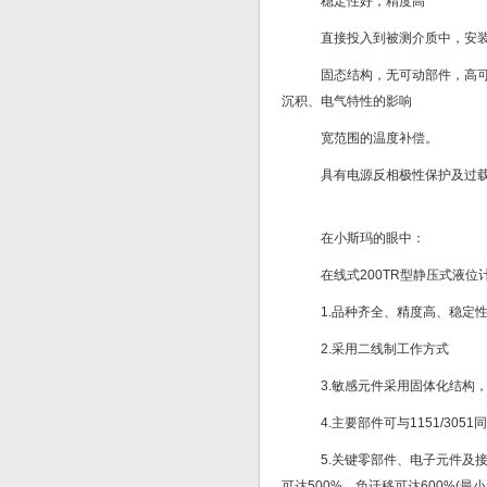
稳定性好，精度高
直接投入到被测介质中，安装
固态结构，无可动部件，高可
沉积、电气特性的影响
宽范围的温度补偿。
具有电源反相极性保护及过载
在小斯玛的眼中：
在线式200TR型静压式液位
1.品种齐全、精度高、稳定
2.采用二线制工作方式
3.敏感元件采用固体化结构
4.主要部件可与1151/305
5.关键零部件、电子元件及
可达500%，负迁移可达600%(最小