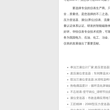
要选择专业的仪表生产商。只
全，质量优。是您选择的不二之选。
压力变送器、液位(界位)仪表、流
量认证体系认证。研发的智能磁致
好评。华恒仪表专业技术优势，可
务为我国电力、石油、化工、冶金
仪表的发展做出了重要贡献。
单法兰液位计厂家:差压变送器
差压液位变送器：车间降温水
双法兰液位变送器:水溶性染
热电偶温度计：循环流化床锅炉
不忘初衷-坚守岗位_清明节抗
液位变送器：市政连廊应用地
工匠精神：2088型压力变送