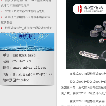
西安仪表制造厂家：2088型金属电容
式液位变送器产品展示
智能压力变送器的性能特色之处
正确使用热电偶不但可以准确得到温
度的数值
静压式液位计_环保水处理设计在维护
的时候需要什么仪表？
3151双法兰液位变送器|双法兰差压液
位计测量密闭罐液位
差压变送器常见故障及解决方案
仪表老司机给仪表新人的忠告！
侧装顶装式密度计怎样选择合更靠
谱？
在线式200TR型静压式液位
投入式液位计投入式液位计价
测液体中后，集气筒内空气受到被
测介质。在线式200TR液位计不
在线式200TR型静压式液位