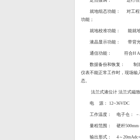
定点微调： 进行任意
就地组态功能： 对工程
功能；
就地校准功能： 能就地
液晶显示功能： 带背光
通信功能： 符合H A
数据备份和恢复： 制造
仪表不能正常工作时，现场输
态。
法兰式液位计 法兰式磁致
电 源： 12~36VDC
工作温度： 电子仓： －40℃
量程范围： 硬杆500mm～
输出形式： 4～20mAdc+