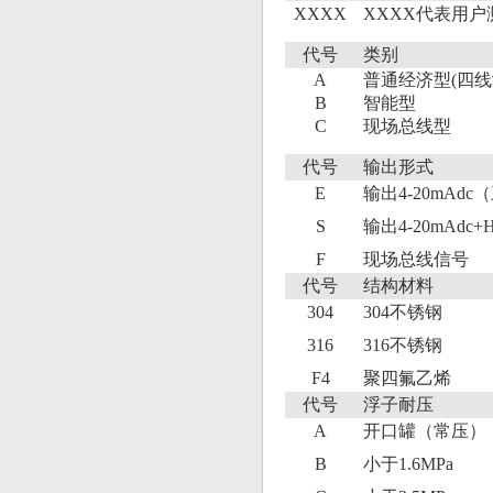
XXXX
XXXX代表用户
代号
类别
A
普通经济型(四线
B
智能型
C
现场总线型
代号
输出形式
E
输出4-20mA
S
输出4-20mAd
F
现场总线信号
代号
结构材料
304
304不锈钢
316
316不锈钢
F4
聚四氟乙烯
代号
浮子耐压
A
开口罐（常压）
B
小于1.6MPa