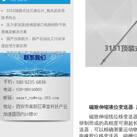
3151隔膜式法兰液位计_氢化反应塔
技术特点
压力变送器|传感器接口电路的防干扰
措施及解决方案
国产仪表助力：国产石油化工污水深
度处理方案应用
国产仪表厂家:市政医药排污治理应用
方案
2088压力变送器_在供热锅炉房现场
温控使用
压力变送器和差压变送器
差压变送器在以下领域中使用，才能
发挥出真正实力
【行业新闻】4655家企业受专项节能
磁致伸缩液位变送器-
监察，没有仪器仪表好“难过”！
磁致伸缩线位移变送
研制而成的高精度可测超
送器，可以精确测量运动
电橡胶位移变送器、磁栅