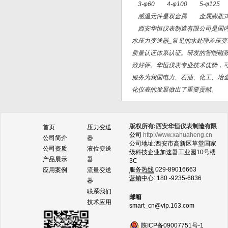
3-φ60 4-φ100 5-φ125
感温元件是双金属 金属膨胀
西安华恒仪表制造有限公司是国内知
水压力变送器_常见的水处理差压变
质量认证体系认证。研发的智能磁
致好评。华恒仪表专业技术优势，
服务为我国电力、石油、化工、冶
化仪表的发展做出了重要贡献。
版权所有:西安华恒仪表制造有限
首页
压力变送
公司
http://www.xahuaheng.cn
公司简介
器
公司地址:西安市高新区草堂国家
公司资质
液位变送
级科技企业加速器工业园10号楼
产品展示
器
3C
服务热线
029-89016663
应用案例
流量变送
营销中心:
180 -9235-6836
器
联系我们
邮箱
技术应用
smart_cn@vip.163.com
陕ICP备09007751号-1