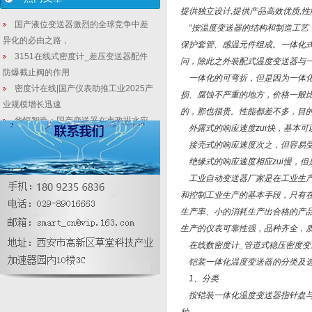
提供独立设计,提供产品高效优质,
国产液位变送器激烈的全球竞争中差
“按温度变送器的结构和制造工艺
异化的必由之路，
保护套管、感温元件组成。一体化
3151在线式密度计_差压变送器配件
问，除此之外装配式温度变送器与
防爆截止阀的作用
一体化的可弯折，但是因为一体化
密度计在线|国产仪表助推工业2025产
损、腐蚀不严重的地方，价格一般
业规模增长迅速
的，那也很贵。性能都差不多，目
华恒智造：国产变送器在市政排水应
外露式的响应速度zui快，基本可以
用中分区划分精度的探讨
接壳式的响应速度次之，但容易受
压力传感器和压力变送器的区别
绝缘式的响应速度相应zui慢，但
一体化温度变送器特点|产品尺寸|电气
工业自动变送器厂家是在工业生产
连接示意图
和控制工业生产的基本手段，只有
数字大气压力表特点
生产率、小的消耗生产出合格的产
锅炉汽包液位测量系统
生产的仪表可靠性强，品种齐全，
在线数密度计_管道式稳压密度变
铠装一体化温度变送器的分类及
1、分类
按铠装一体化温度变送器指针盘与