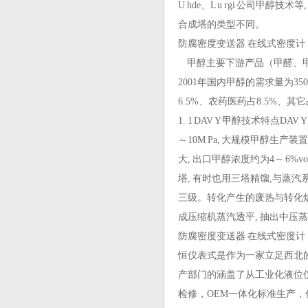
U hde、L u rgi 公司
合成塔的类型不同。
防腐密度变送器 在线式密度计
甲醇主要下游产品（甲醛、甲
2001年国内甲醇的需求量为3
6.5%、农药医药占8.5%、其它
1. 1 DAV Y 甲醇技术特点
～10M Pa, 大规模甲醇生产装
大, 出口甲醇浓度约为4～ 6
塔, 有时也用三塔精馏,与蒸汽系统设
三级。转化产生的废热与转化炉烟
成压缩机蒸汽透平, 抽出中压
防腐密度变送器 在线式密度计
恒仪表式是作为一家立足西北
产部门的涵盖了从工业化液位
检修，OEM一体化标准生产