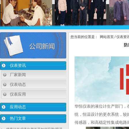
您当前的位置是：
网站首页
/
仪表资
防
仪表资讯
厂家新闻
仪表动态
仪表应用
华恒仪表的液位计生产部门，
应用动态
统，恒温设计的更衣系统，较
热门文章
传感器，和高稳定性集成电路