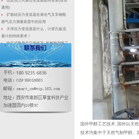
优质法兰式液位变送器如何安装(双语
通用)
扩散硅压力变送器在液化气叉车钢瓶
燃气压力测量装置中的应用
天津压力变送器是什么，计算孔板流
量计的特殊要求！
电容式数显差压变送器_氢氟酸测量工
控使用特点
医疗废水臭氧处理系统中差压密度计
设计好处
液位变送器百科：催化剂表征使用中
常规检测需要注意？
液位变送器厂家指导_怎样辨别真假优
劣的电流电压变送器(通用版)
变送器在使用中出现测量值漂移或者
不稳定时,处理方法
国外甲醇工艺技术, 国外以天然气
技术均集中于天然气制甲醇。国际上广