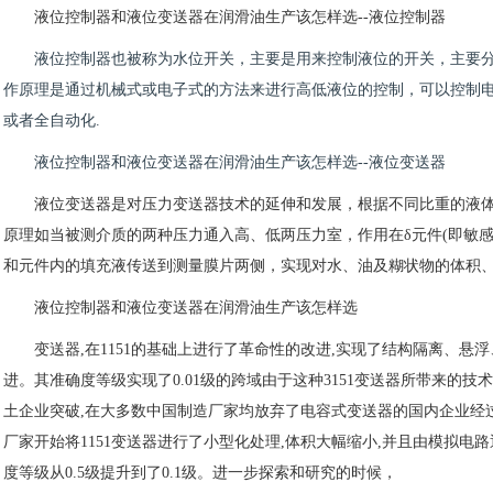
液位控制器和液位变送器在润滑油生产该怎样选--液位控制器
液位控制器也被称为水位开关，主要是用来控制液位的开关，主要
作原理是通过机械式或电子式的方法来进行高低液位的控制，可以控制
或者全自动化.
液位控制器和液位变送器在润滑油生产该怎样选--液位变送器
液位变送器是对压力变送器技术的延伸和发展，根据不同比重的液
原理如当被测介质的两种压力通入高、低两压力室，作用在δ元件(即敏
和元件内的填充液传送到测量膜片两侧，实现对水、油及糊状物的体积
液位控制器和液位变送器在润滑油生产该怎样选
变送器,在1151的基础上进行了革命性的改进,实现了结构隔离、悬
进。其准确度等级实现了0.01级的跨域由于这种3151变送器所带来的技
土企业突破,在大多数中国制造厂家均放弃了电容式变送器的国内企业经过
厂家开始将1151变送器进行了小型化处理,体积大幅缩小,并且由模拟电
度等级从0.5级提升到了0.1级。进一步探索和研究的时候，