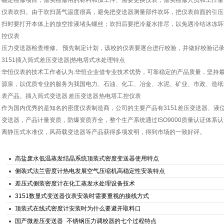
确定检修项目；落实检修用的材料和加工件、需要更换仪表；落实检修人员和工作量
仪表吹扫。由于吹扫蒸气温度很高，避免把变送器测量部件吹坏，把仪表前面的引压
扫时要打开本体上的放空排液堵头螺丝；吹扫后要把冷凝水排尽，以免遇冷结冰冻坏仪
控仪表
压力变送器检查维修。 预先制定计划，该校的仪表要逐台进行校验，并做好校验记
3151插入筒式差压变送器|热电塔式水处理特点
华恒仪表的技术工作者认为.华恒企业借专业技术优势，可靠稳定的产品质量，坚持
源泉，以优质专业的服务为我国电力、石油、化工、冶金、水泥、矿业、市政、造纸
表产品。插入筒式变送器 差压变送器 热电塔工控仪表
作为国内优秀的是知名的密度仪表制造商，公司的主要产品有3151差压变送器、液位
变送器，产品计量资质，防爆资质齐全，整个生产系统通过ISO9000质量认证体系
离静压式水准仪，风荷载变送器等产品获得多项发明，得到市场的一致好评。
高盐废水低温蒸发结晶系统顶装式密度变送器使用特点
侧装式法兰密度计热电发展空气压缩机高稳定性安装特点
差压式侧装密度计在化工蒸发水处理设备技术
3151数显式变送器仪表安装时需要重视的接线方式
顶装式在线式密度计安装时为什么要避开取料口
国产微差压变送器_不锈钢压力调校器的七个过程特点