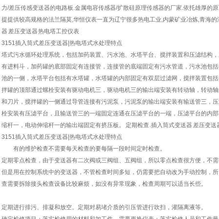
力/差压传感变送器的电路板.金属电容传感器/扩散硅原理传感器的厂家.依托雄厚的
提提供较高规格的法兰隔莫,华恒仪表一直为辽宁很多热电工业,内蒙矿业冶炼,青海的
器 差压变送器 热电塔工控仪表
3151插入筒式差压变送器|热电塔式水处理特点
塔式污水循环处理系统，包括加药装置、污水池、水塔平台、搅拌装置和压滤结构，
有进料斗，加药罐的底部固定有连接管，连接管的底端固定有污水管道，污水池包括
池的一侧，水塔平台包括有水塔罐，水塔罐的内部固定有双层过滤网，搅拌装置包括
拌罐的顶部通过螺栓安装有驱动电机三，驱动电机三的输出端安装有转动轴，转动轴
和刀片，搅拌罐的一侧通过导管连接有污泥泵，污泥泵的输出端安装有输送管三，压
栓安装有压滤平台，且输送管三的一端固定连通在压滤平台的一端，压滤平台的内部
缩杆一，电动伸缩杆一的输出端固定有挤压板。 定期检查 .插入筒式变送器 差压变送器
3151插入筒式差压变送器|热电塔式水处理特点
有的维护检查不需要每天检查的要每隔一段时间定时检查。
定期零点检查，由于变送器有二次阀或三阀组、五阀组，所以零点检查很方便，不需
但是用在控制系统中的变送器，不管检查时间多短，仍需要把自动改为手动控制，所
查需要拆除接头检查设备比较麻烦，如没有异常现象，检查周期可以适当长些。
定期进行排污、排凝和放空。定期对易堵介质的引压管进行吹扫，灌隔离液等。