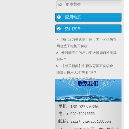
资质荣誉
应用动态
热门文章
国产压力变送器厂家：老小区供热管
网改造工程施工解析
长时间不用的压力变送器如何检测其
好坏？
【相关新闻】中职教育国家奖学金，
能阻止技术人才“失血”吗？
什么是压力传感器呢？
铠装远传式法兰液位计多空平衡纺织
废水设计原理
3151/3051在线管道式密度计果汁榨
取四个重要的物理说明
常用的仪器仪表的故障检修方法|进口
液位计维修厂家
扩散硅压力变送器应用注意