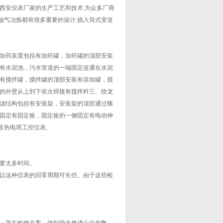
原西安仪表厂家的生产工艺和技术.为众多厂商
油气冶炼都有很多重要的设计.插入筒式变送
加药装置包括有加药罐，加药罐的顶部安装
有水泥池，污水管道的一端固定连通在水泥
有搅拌罐，搅拌罐的顶部安装有添加罐，搅
的外壁从上到下依次焊接有搅拌杆三、绞龙
滤结构包括有安装架，安装架的顶部通过螺
固定有固定板，固定板的一侧固定有电动伸
 热电塔工控仪表,
要太多时间。
以这种仪表的回零周期可长些。由于这些检