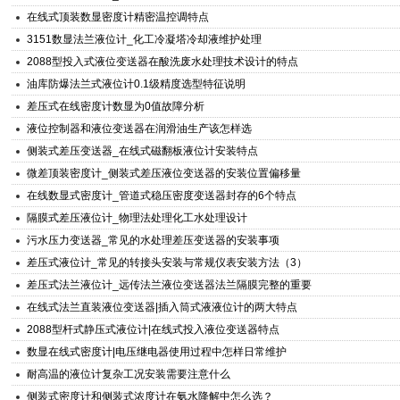
在线式顶装数显密度计精密温控调特点
3151数显法兰液位计_化工冷凝塔冷却液维护处理
2088型投入式液位变送器在酸洗废水处理技术设计的特点
油库防爆法兰式液位计0.1级精度选型特征说明
差压式在线密度计数显为0值故障分析
液位控制器和液位变送器在润滑油生产该怎样选
侧装式差压变送器_在线式磁翻板液位计安装特点
微差顶装密度计_侧装式差压液位变送器的安装位置偏移量
在线数显式密度计_管道式稳压密度变送器封存的6个特点
隔膜式差压液位计_物理法处理化工水处理设计
污水压力变送器_常见的水处理差压变送器的安装事项
差压式液位计_常见的转接头安装与常规仪表安装方法（3）
差压式法兰液位计_远传法兰液位变送器法兰隔膜完整的重要
在线式法兰直装液位变送器|插入筒式液液位计的两大特点
2088型杆式静压式液位计|在线式投入液位变送器特点
数显在线式密度计|电压继电器使用过程中怎样日常维护
耐高温的液位计复杂工况安装需要注意什么
侧装式密度计和侧装式浓度计在氨水降解中怎么选？