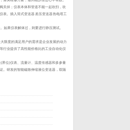
；落实检修方案，做到稳步推进心中有数。
阀关掉；仪表本体和管道不能一起吹扫，吹
表。插入筒式变送器 差压变送器 热电塔工
录。如果仪表解体过，则要进行静压测试。
最大限度的满足用户的需求是企业发展的动力
等行业提供了高性能价格比的工业自动化仪
(界位)仪表、流量计、温度传感器和多参量
认证。研发的智能磁致伸缩液位变送器，双隔