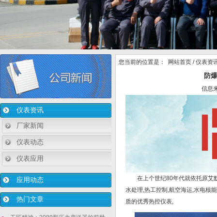
您当前的位置是：
网站首页
/
仪表资
防
信息
仪表资讯
厂家新闻
仪表动态
仪表应用
在上个世纪80年代就依托原艾
应用动态
水处理,热工控制,航空海运,水电核能
热门文章
质的优秀热控仪表,