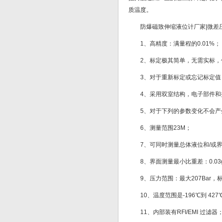
质温度。
防爆磁致伸缩液位计厂家|微差
1、高精度：满量程的0.01%；
2、标定极其简单，无需实标，
3、对于重新标定或忘记标定值
4、采用双室结构，电子部件和
5、对于下列的参数变化不会
6、测量范围23M；
7、可同时测量总体液位和/或
8、界面测量最小比重差：0.03g
9、压力范围：最大207Bar，标
10、温度范围是-196℃到 427
11、内部装有RFI/EMI 过滤器