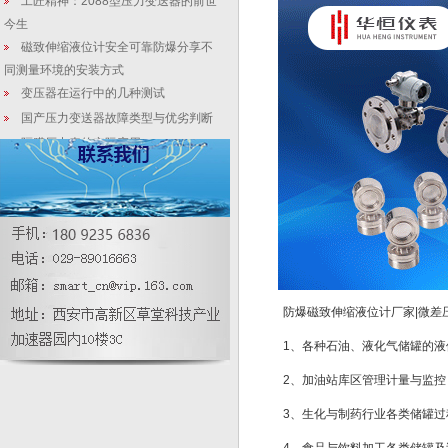
工匠精神：2088型压力变送器的前世
今生
磁致伸缩液位计安全可靠防爆分享不
同测量环境的安装方式
变压器在运行中的几种测试
国产压力变送器故障类型与优劣判断
隔膜压力表的实际应用
在线式差压液位计|智能数显hart475
手操器基本设计参数
压力变送器在工作中的注意事项有哪
些
差压液位变送器毛细管长度怎样选择
防爆磁致伸缩液位计厂家|微差
1、各种石油、液化气储罐的
2、加油站库区管理计量与监控
3、生化与制药行业各类储罐过