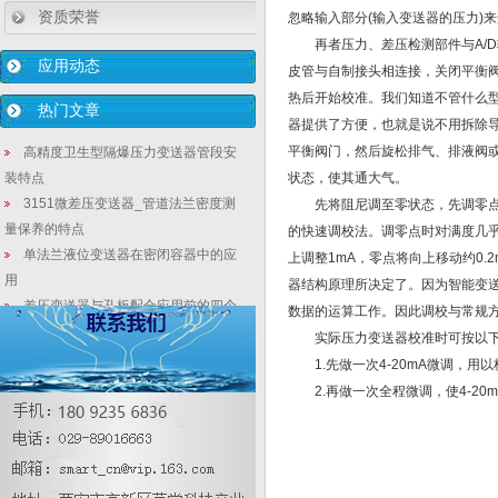
资质荣誉
忽略输入部分(输入变送器的压力)
再者压力、差压检测部件与A/D
应用动态
皮管与自制接头相连接，关闭平衡阀
热后开始校准。我们知道不管什么
热门文章
器提供了方便，也就是说不用拆除
平衡阀门，然后旋松排气、排液阀
高精度卫生型隔爆压力变送器管段安
装特点
状态，使其通大气。
3151微差压变送器_管道法兰密度测
先将阻尼调至零状态，先调零点，
量保养的特点
的快速调校法。调零点时对满度几乎
单法兰液位变送器在密闭容器中的应
上调整1mA，零点将向上移动约0
用
器结构原理所决定了。因为智能变送
差压变送器与孔板配合应用前的四个
数据的运算工作。因此调校与常规
检查项目与运行注意
实际压力变送器校准时可按以下
如何正确进行压力变送器和差压变送
1.先做一次4-20mA微调，用
器的排污
2.再做一次全程微调，使4-20
3151智能电容式液位变送器使用优势
特征
锅炉水位测量中差压液位变送器等液
位计偏差的原因及解决方法