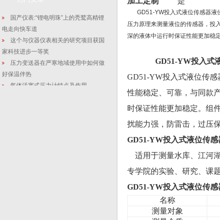
加工定制
是
GD51-YW投入式液位传感器
国产仪表:“锂电明珠”上的秃鹫高精锂
压力原理来测量液位的传感器，投
电走向快车道
深的液体中运行时保证性能更加稳
这个与仪器仪表相关的研究项目获国
家科技进步一等奖
GD51-
Y
W
投入式
压力变送器在严寒地域使用中如何做
好保温伴热
GD51-
Y
W
投入式液位
传感
气体活塞式压力计特点及作用
性能
稳定、
可靠
，与同款
微差压顶装式密度计_热工水处理双金
时保证
性能
更加
稳定
。
组
属温度计调试方式
差压式液位变送器:催化燃烧废气处理
扰能力强，防雷击
，
过压
设备的安全处理
GD51-
Y
W
投入式液位传感
扩散硅压力变送器应用注意
适用于测量水库、江河湖
【插入筒式数显液位计】提高甲醇双
效法精馏工控甲醇收率
专学院的实验、研究、课
GD51-
Y
W
投入式液位
传感
名称
测量对象