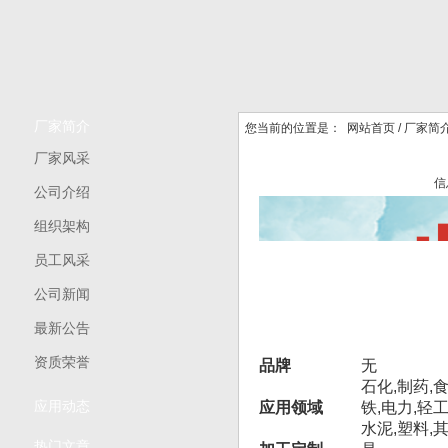
厂家简介
您当前的位置是：
网站首页
/
厂家简
厂家风采
信
公司介绍
组织架构
员工风采
公司新闻
最新公告
资质荣誉
品牌
无
石化,制药,食
应用动态
应用领域
铁,电力,轻工
水泥,塑料,
热门文章