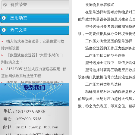
资质荣誉
被测物质兼容模式
在型号选择时要考虑到物质对工作
应用动态
能导致对机器设备浸蚀及其生命安
型号选择时要考虑到被测物质的溫
热门文章
移，一定要依据具体办公环境来挑
工作压力测量范围的型号选择
插入筒式液位变送器：安装位置与故
障判断设置
温度变送器的工作压力级别务必
【数显液位变送器】“大豆”从堵闸口
工作压力插口的型号选择
到抗洪义士！
型号选择全过程中，应依据具体应
3151/3051法兰式压力变送器应用_智
型号选择时要再三确定应用数据信
慧热网供热系统改造工程
设备插口及数据信号方法的液位传
活塞压力计标称范围和测量范围的关
工作压力种类型号选择
系
精确测量绝对压力的仪表盘称之为
顶装式差压变送器_化工分离罐密度仪
的压误差。当绝对压力超过大气压
表测量
数，称之为负表压，即真空值。精
隔膜式一体化压力变送器2088压力变
送器
稳定型数显液位计_电容式稳定差压变
送器的传感器维护