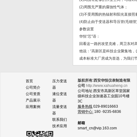
(2)周围无严重的腐蚀性气体；
(3)不受周围的热辐射和阳光直接照
(4)防止由于变送器和导压管(毛
参数设置
华恒“芯”语：
回看这一路的攻坚克难，周卫东对
他说：“高新区是科技企业聚集地
成本标准大厂房成为首选，为我们节
版权所有:西安华恒仪表制造有限
首页
压力变送
公司
http://www.xahuaheng.cn
公司简介
器
公司地址:西安市高新区草堂国家
公司资质
液位变送
级科技企业加速器工业园10号楼
产品展示
器
3C
服务热线
029-89016663
应用案例
流量变送
营销中心:
180 -9235-6836
器
联系我们
邮箱
技术应用
smart_cn@vip.163.com