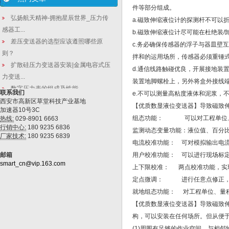
件等部分组成。
弘扬航天精神-拥抱星辰世界_压力传
a.磁致伸缩液位计的探测杆不可以
感器工...
b.磁致伸缩液位计尽可能在杜绝装
差压变送器的选型应该遵照哪些原
c.务必确保传感器的浮子与器皿壁
则？
拌和的运用场所，传感器必须重锤式
扩散硅压力变送器安装|金属电容式压
d.通信线路触碰优良，开展接地装
力变送...
装置地脚螺栓上，另外将盒外接线
数字压力表的组成及性能
联系我们
e.不可以测量高粘度液体和泥浆，
西安市高新区草堂科技产业基地
侧装式差压变送器_在线式磁翻板液位
【优质数显液位变送器】导致磁致
加速器10号3C
计安装...
组态功能： 可以对工程单位、
热线:
029-8901 6663
行销中心:
180 9235 6836
监测动态变量功能：液位值、百分
厂家技术:
180 9235 6839
电流校准功能： 可对模拟输出电
邮箱
用户校准功能： 可以进行现场标
smart_cn@vip.163.com
上下限校准： 两点校准功能，实
定点微调： 进行任意点修正，
就地组态功能： 对工程单位、量
【优质数显液位变送器】导致磁致
构，可以安装在任何场所。但从便
(1)周围有足够的作业空间，与相邻