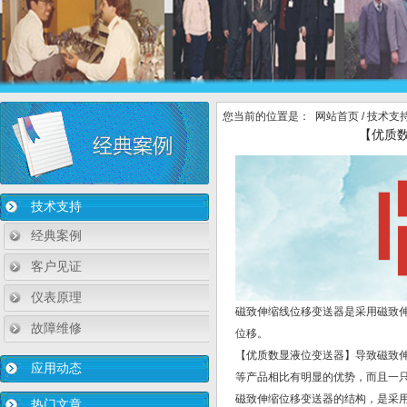
您当前的位置是：
网站首页
/
技术支
【优质
技术支持
经典案例
客户见证
仪表原理
磁致伸缩线位移变送器是采用磁致
故障维修
位移。
【优质数显液位变送器】导致磁致
应用动态
等产品相比有明显的优势，而且一
磁致伸缩位移变送器的结构，是采
热门文章