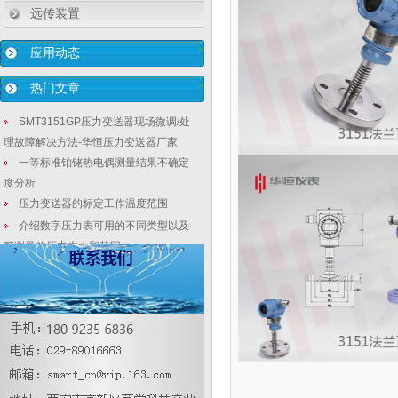
远传装置
应用动态
热门文章
SMT3151GP压力变送器现场微调/处
理故障解决方法-华恒压力变送器厂家
一等标准铂铑热电偶测量结果不确定
度分析
压力变送器的标定工作温度范围
介绍数字压力表可用的不同类型以及
可测量的压力大小和范围
【数显液位变送器】双量程液位/流量
计选型
[液位变送器动态]精密仪表圈2020-
08-26华恒工控圈
静压式液位变送器正确安装使用方法
【行业新闻】近期，不少实验室落
地， 为科技创新增添新动能