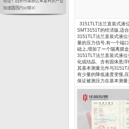
3151TLT法兰直装式
SMT3151T的经済版,
3151TLT法兰直装式
量的压力信号,有一个端
础上,増加了ー个陽离膜
3151TLT法兰直装式
化或结晶、含有固体悬浮
其基本测量元件与3151
有少量的降低速度变慢,
保证被测压力在基本测量