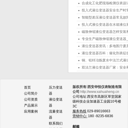
合成化工化肥现场检测仪表设
投入式液位变送器安全生产时
智能型差压液位变送器常见故
投入式液位变送器在水箱液位
磁致伸缩液位变送器怎样安装
专业生产磁致伸缩液位变送器
液位变送器资讯：多地医疗废
液位变送器百科：催化剂表征
铜、铅锌冶炼废水中法兰式液
双法兰液位变送器厂家：安全
版权所有:西安华恒仪表制造有限
首页
压力变送
公司
http://www.xahuaheng.cn
公司简介
器
公司地址:西安市高新区草堂国家
公司资质
液位变送
级科技企业加速器工业园10号楼
产品展示
器
3C
服务热线
029-89016663
应用案例
流量变送
营销中心:
180 -9235-6836
器
联系我们
邮箱