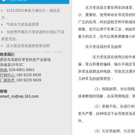
压力变送器主要应用在加速度
3151/3051单发兰液位计：稳定压
小、重量轻、使用寿命长等优异的
力...
广泛的应用，特别是航空和宇航领
气体压力变送器原理
测量。也可以用于军事工业，例如
当使用平膜压力变送器时出现以下误
量大的压力，也可以用来测量微小
差是无法...
压力差压变送器的安装说明
压力变送器的常见故障
磁翻板液位计和磁致伸缩液位计工作
联系我们
压力变送器在使用过程中难免
西安市高新区草堂科技产业基地
原理和使...
漏，零点和量程偏移、输出不稳定
加速器10号3C
热线:
029-8901 6663
坏变送器膜盒的电路、导致无法通
行销中心:
180 9235 6836
几种常见的故障类型：
厂家技术:
180 9235 6839
（1）线路故障。当出现线路
邮箱
或者断接的现象，在采用测电源、
smart_cn@vip.163.com
（2）变频干扰。在进行布线
更为严重，此种情况下会导致变送
作。
（3）引压管故障。引压管故