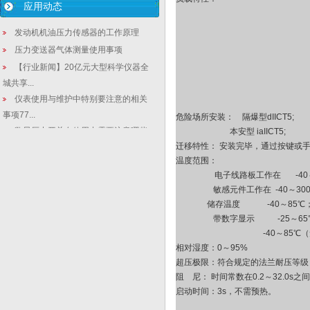
应用动态
发动机机油压力传感器的工作原理
压力变送器气体测量使用事项
【行业新闻】20亿元大型科学仪器全
城共享...
仪表使用与维护中特别要注意的相关
事项77...
危险场所安装：
隔爆型dIICT5;
数显压力开关在使用中需要注意哪些
本安型 iaIICT5;
迁移特性： 安装完毕，通过按键或
问题？
温度范围：
为关键环境选择合适的压力变送器
电子线路板工作在
-40
液位变送器百科:废酸回收前景广阔稳
敏感元件工作在 -40～30
定型液...
储存温度
-40
～85℃
液位变送器_2020年度第一季度液位
带数字显示
-25
～6
变送...
-40
～85℃
精密压力表等级是多少？怎么去选择
相对湿度：0～95%
和判断压...
超压极限：符合规定的法兰耐压等级，
浅析压力变送器检定及使用中的问题
阻
尼： 时间常数在0.2～32.0s之
和解决方...
启动时间：3s，不需预热。
测量不同的介质选择不同的流量计