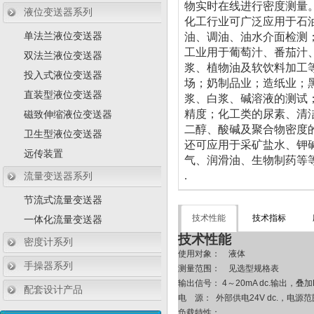
物实时在线进行密度测量
液位变送器系列
化工行业可广泛应用于石
单法兰液位变送器
油、调油、油水介面检测
工业用于葡萄汁、番茄汁
双法兰液位变送器
浆、植物油及软饮料加工
投入式液位变送器
场；奶制品业；造纸业；
直装型液位变送器
浆、白浆、碱溶液的测试
精度；化工类的尿素、清
磁致伸缩液位变送器
二醇、酸碱及聚合物密度
卫生型液位变送器
还可应用于采矿盐水、钾
远传装置
气、润滑油、生物制药等
.
流量变送器系列
节流式流量变送器
技术性能
技术指标
一体化流量变送器
技术性能
密度计系列
使用对象：
液体
手操器系列
测量范围：
见选型规格表
输出信号： 4～20mA dc.输出，
配套设计产品
电
源： 外部供电24V dc.，电源范
负载特性：